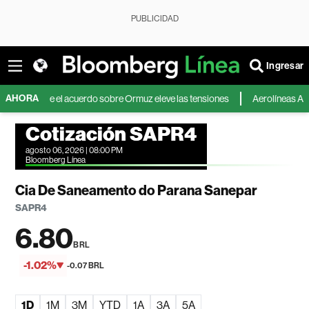
PUBLICIDAD
Ingresar
AHORA
 que el acuerdo sobre Ormuz eleve las tensiones
Aerolíneas Argentinas s
Cotización SAPR4
agosto 06, 2026 | 08:00 PM
Bloomberg Línea
Cia De Saneamento do Parana Sanepar
SAPR4
6.80
BRL
-1.02%
-0.07 BRL
1D
1M
3M
YTD
1A
3A
5A