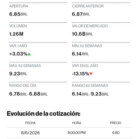
APERTURA
CIERRE ANTERIOR
6.85
6.87
BRL
BRL
VOLUMEN
VALOR DE MERCADO
1.26M
10.6B
BRL
VAR. 1 AÑO
MÍN. 52 SEMANAS
+3.03%
6.14
BRL
MÁX. 52 SEMANAS
VAR. EN EL AÑO
9.23
-13.15%
BRL
RANGO DEL DÍA
RANGO 52 SEMANAS
6.78
-
6.88
6.14
-
9.23
BRL
BRL
BRL
BRL
Evolución de la cotización:
FECHA
HORA
PRECIO
8/6/2026
8:00:00 PM
6.80