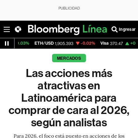
PUBLICIDAD
Ingresar
%
ETH/USD
-0.02%
Visa
+0.52%
Mercad
1,905.393
370.47
MERCADOS
Las acciones más
atractivas en
Latinoamérica para
comprar de cara al 2026,
según analistas
Para 2026, el foco está puesto en acciones de los