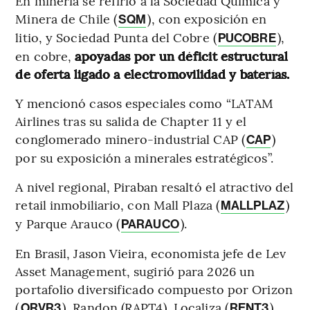
En minería se refirió a la Sociedad Química y
Minera de Chile (
), con exposición en
SQM
litio, y Sociedad Punta del Cobre (
),
PUCOBRE
en cobre,
apoyadas por un déficit estructural
de oferta ligado a electromovilidad y baterías.
Y mencionó casos especiales como “LATAM
Airlines tras su salida de Chapter 11 y el
conglomerado minero-industrial CAP (
)
CAP
por su exposición a minerales estratégicos”.
A nivel regional, Piraban resaltó el atractivo del
retail inmobiliario, con Mall Plaza (
)
MALLPLAZ
y Parque Arauco (
).
PARAUCO
En Brasil, Jason Vieira, economista jefe de Lev
Asset Management, sugirió para 2026 un
portafolio diversificado compuesto por Orizon
(
), Randon (RAPT4), Localiza (
),
ORVR3
RENT3