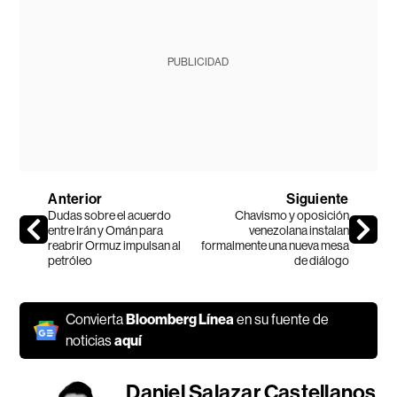
PUBLICIDAD
Anterior
Siguiente
Dudas sobre el acuerdo
Chavismo y oposición
entre Irán y Omán para
venezolana instalan
reabrir Ormuz impulsan al
formalmente una nueva mesa
petróleo
de diálogo
Convierta
Bloomberg Línea
en su fuente de
noticias
aquí
Daniel Salazar Castellanos