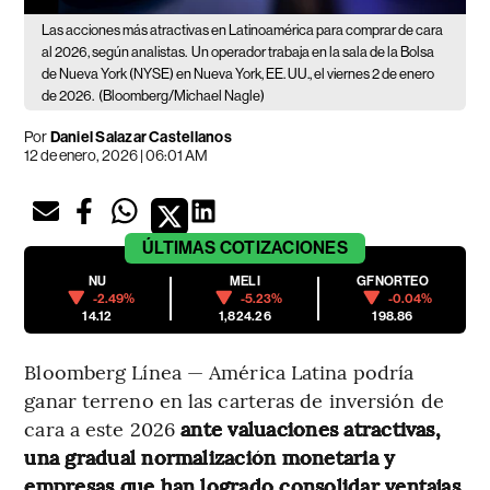
Las acciones más atractivas en Latinoamérica para comprar de cara
al 2026, según analistas.
Un operador trabaja en la sala de la Bolsa
de Nueva York (NYSE) en Nueva York, EE. UU., el viernes 2 de enero
de 2026.
(Bloomberg/Michael Nagle)
Por
Daniel Salazar Castellanos
12 de enero, 2026 | 06:01 AM
ÚLTIMAS
COTIZACIONES
NU
MELI
GFNORTEO
-2.49%
-5.23%
-0.04%
14.12
1,824.26
198.86
Bloomberg Línea — América Latina podría
ganar terreno en las carteras de inversión de
cara a este 2026
ante valuaciones atractivas,
una gradual normalización monetaria y
empresas que han logrado consolidar ventajas