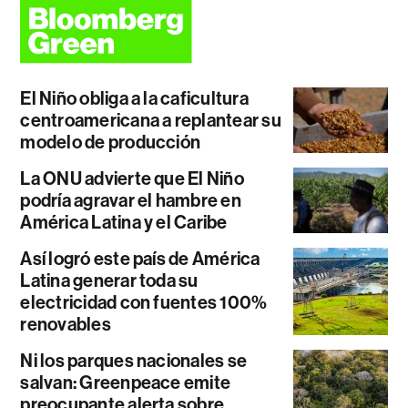
El Niño obliga a la caficultura
centroamericana a replantear su
modelo de producción
La ONU advierte que El Niño
podría agravar el hambre en
América Latina y el Caribe
Así logró este país de América
Latina generar toda su
electricidad con fuentes 100%
renovables
Ni los parques nacionales se
salvan: Greenpeace emite
preocupante alerta sobre