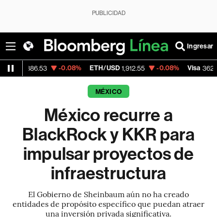
PUBLICIDAD
Ingresar
-0.08%
ETH/USD
-0.08%
Visa
-2.15
.53
1,912.55
362.50
MÉXICO
México recurre a
BlackRock y KKR para
impulsar proyectos de
infraestructura
El Gobierno de Sheinbaum aún no ha creado
entidades de propósito específico que puedan atraer
una inversión privada significativa.