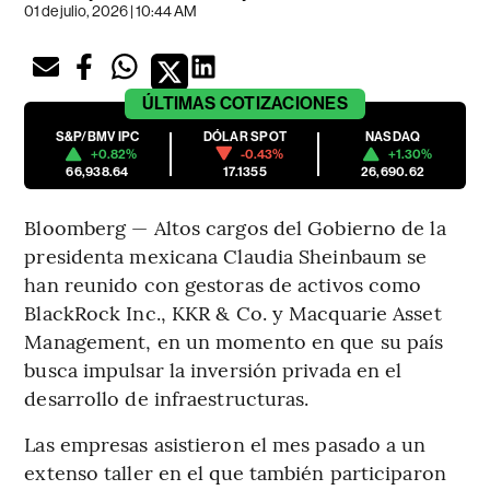
01 de julio, 2026 | 10:44 AM
ÚLTIMAS
COTIZACIONES
S&P/BMV IPC
DÓLAR SPOT
NASDAQ
+0.82%
-0.43%
+1.30%
66,938.64
17.1355
26,690.62
Bloomberg — Altos cargos del Gobierno de la
presidenta mexicana Claudia Sheinbaum se
han reunido con gestoras de activos como
BlackRock Inc., KKR & Co. y Macquarie Asset
Management, en un momento en que su país
busca impulsar la inversión privada en el
desarrollo de infraestructuras.
Las empresas asistieron el mes pasado a un
extenso taller en el que también participaron