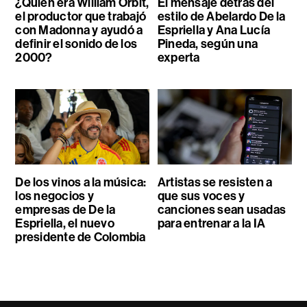
¿Quién era William Orbit,
El mensaje detrás del
el productor que trabajó
estilo de Abelardo De la
con Madonna y ayudó a
Espriella y Ana Lucía
definir el sonido de los
Pineda, según una
2000?
experta
De los vinos a la música:
Artistas se resisten a
los negocios y
que sus voces y
empresas de De la
canciones sean usadas
Espriella, el nuevo
para entrenar a la IA
presidente de Colombia