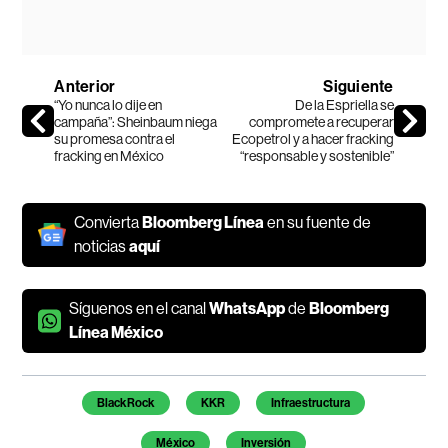
Anterior
Siguiente
“Yo nunca lo dije en
De la Espriella se
campaña”: Sheinbaum niega
compromete a recuperar
su promesa contra el
Ecopetrol y a hacer fracking
fracking en México
“responsable y sostenible”
Convierta
Bloomberg Línea
en su fuente de
noticias
aquí
Síguenos en el canal
WhatsApp
de
Bloomberg
Línea México
Temas de este artículo
BlackRock
KKR
Infraestructura
México
Inversión