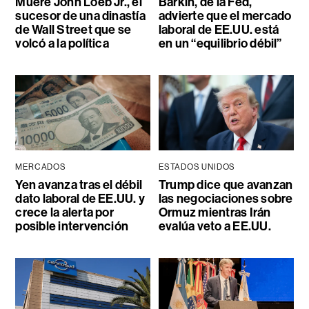
Muere John Loeb Jr., el
Barkin, de la Fed,
sucesor de una dinastía
advierte que el mercado
de Wall Street que se
laboral de EE.UU. está
volcó a la política
en un “equilibrio débil”
MERCADOS
ESTADOS UNIDOS
Yen avanza tras el débil
Trump dice que avanzan
dato laboral de EE.UU. y
las negociaciones sobre
crece la alerta por
Ormuz mientras Irán
posible intervención
evalúa veto a EE.UU.