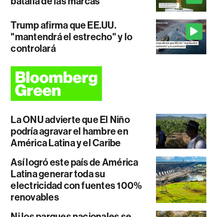
batalla de las marcas
Trump afirma que EE.UU.
"mantendrá el estrecho" y lo
controlará
La ONU advierte que El Niño
podría agravar el hambre en
América Latina y el Caribe
Así logró este país de América
Latina generar toda su
electricidad con fuentes 100%
renovables
Ni los parques nacionales se