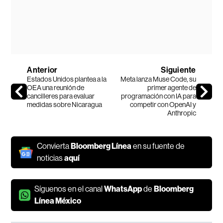
Anterior
Siguiente
Estados Unidos plantea a la
Meta lanza Muse Code, su
OEA una reunión de
primer agente de
cancilleres para evaluar
programación con IA para
medidas sobre Nicaragua
competir con OpenAI y
Anthropic
Convierta
Bloomberg Línea
en su fuente de
noticias
aquí
Síguenos en el canal
WhatsApp
de
Bloomberg
Línea México