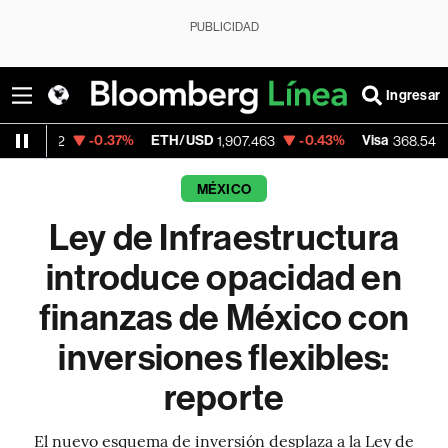
PUBLICIDAD
Ingresar
-0.37%
ETH/USD
-0.43%
Visa
-0.28%
1,907.463
368.54
MÉXICO
Ley de Infraestructura
introduce opacidad en
finanzas de México con
inversiones flexibles:
reporte
El nuevo esquema de inversión desplaza a la Ley de