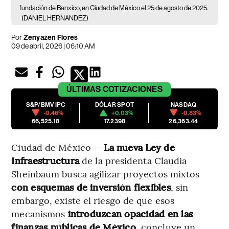
fundación de Banxico, en Ciudad de México el 25 de agosto de 2025.
(DANIEL HERNANDEZ)
Por
Zenyazen Flores
09 de abril, 2026 | 06:10 AM
ÚLTIMAS
COTIZACIONES
S&P/BMV IPC
DÓLAR SPOT
NASDAQ
-0.46%
+0.03%
-0.83%
66,525.18
17.2398
26,363.44
Ciudad de México —
La nueva Ley de
Infraestructura
de la presidenta Claudia
Sheinbaum busca agilizar proyectos mixtos
con esquemas de inversión flexibles
, sin
embargo, existe el riesgo de que esos
mecanismos
introduzcan opacidad en las
finanzas públicas de México
, concluye un