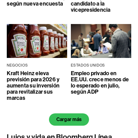
según nueva encuesta
candidato a la
vicepresidencia
NEGOCIOS
ESTADOS UNIDOS
Kraft Heinz eleva
Empleo privado en
previsión para 2026 y
EE.UU. crece menos de
aumenta su inversión
lo esperado en julio,
para revitalizar sus
según ADP
marcas
Cargar más
Lujos y vida en Bloomberg Línea