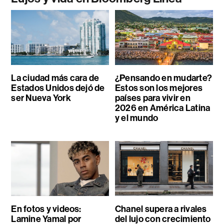
La ciudad más cara de
¿Pensando en mudarte?
Estados Unidos dejó de
Estos son los mejores
ser Nueva York
países para vivir en
2026 en América Latina
y el mundo
En fotos y videos:
Chanel supera a rivales
Lamine Yamal por
del lujo con crecimiento