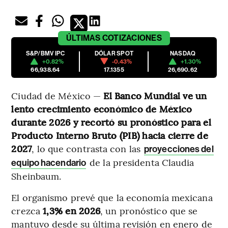
ÚLTIMAS
COTIZACIONES
S&P/BMV IPC
DÓLAR SPOT
NASDAQ
+0.82%
-0.43%
+1.30%
66,938.64
17.1355
26,690.62
Ciudad de México —
El Banco Mundial ve un
lento crecimiento económico de México
durante 2026 y recortó su pronóstico para el
Producto Interno Bruto (PIB) hacia cierre de
2027
, lo que contrasta con las
proyecciones del
de la presidenta Claudia
equipo hacendario
Sheinbaum.
El organismo prevé que la economía mexicana
crezca
1,3% en 2026
, un pronóstico que se
mantuvo desde su última revisión en enero de