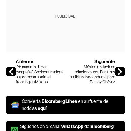
PUBLICIDAD
Anterior
Siguiente
“Yo nunca lo dije en
México restablece
campaña”: Sheinbaum niega
relaciones con Perú tras
su promesa contra el
recibir salvoconducto para
fracking en México
Betssy Chávez
Convierta
Bloomberg Línea
en su fuente de
noticias
aquí
Síguenos en el canal
WhatsApp
de
Bloomberg