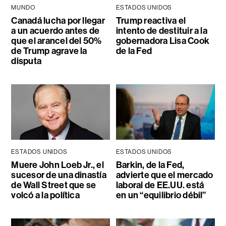
MUNDO
ESTADOS UNIDOS
Canadá lucha por llegar
Trump reactiva el
a un acuerdo antes de
intento de destituir a la
que el arancel del 50%
gobernadora Lisa Cook
de Trump agrave la
de la Fed
disputa
ESTADOS UNIDOS
ESTADOS UNIDOS
Muere John Loeb Jr., el
Barkin, de la Fed,
sucesor de una dinastía
advierte que el mercado
de Wall Street que se
laboral de EE.UU. está
volcó a la política
en un “equilibrio débil”