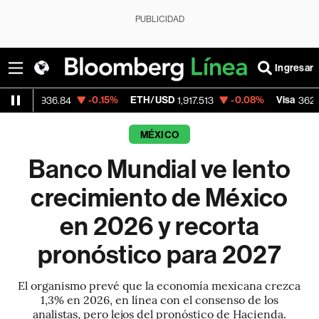
PUBLICIDAD
Ingresar
-0.15%
ETH/USD
-0.08%
Visa
-2.15
6.84
1,917.513
362.50
MÉXICO
Banco Mundial ve lento
crecimiento de México
en 2026 y recorta
pronóstico para 2027
El organismo prevé que la economía mexicana crezca
1,3% en 2026, en línea con el consenso de los
analistas, pero lejos del pronóstico de Hacienda.