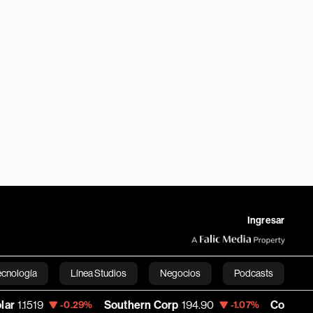
Ingresar
ecnología
Línea Studios
Negocios
Podcasts
Southern Corp
194.90
Copa Holdings
144.
-0.29%
-1.07%
English