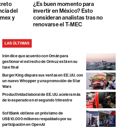
creto
¿Es buen momento para
ncia del
invertir en México? Esto
emex y
consideran analistas tras no
renovarse el T-MEC
LAS ÚLTIMAS
Irán dice que acuerdo con Omán para
gestionar el estrecho de Ormuz está en su
fase final
Burger King dispara sus ventas en EE.UU. con
un nuevo Whopper y una promoción de Star
Wars
Productividad laboral de EE.UU. acelera más
de lo esperado en el segundo trimestre
SoftBank obtiene un préstamo de
US$10.000 millones respaldado por su
participación en OpenAI