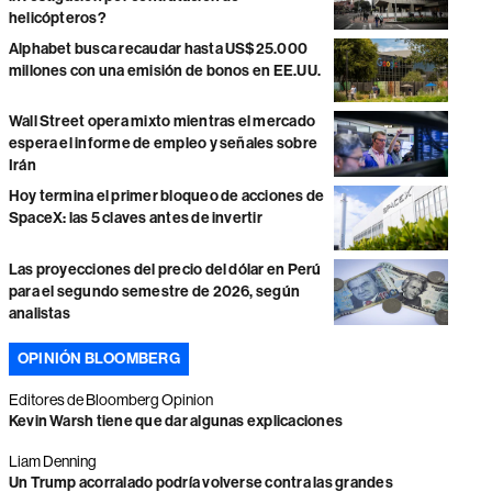
helicópteros?
Alphabet busca recaudar hasta US$25.000
millones con una emisión de bonos en EE.UU.
Wall Street opera mixto mientras el mercado
espera el informe de empleo y señales sobre
Irán
Hoy termina el primer bloqueo de acciones de
SpaceX: las 5 claves antes de invertir
Las proyecciones del precio del dólar en Perú
para el segundo semestre de 2026, según
analistas
OPINIÓN BLOOMBERG
Editores de Bloomberg Opinion
Kevin Warsh tiene que dar algunas explicaciones
Liam Denning
Un Trump acorralado podría volverse contra las grandes