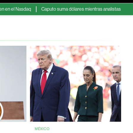
daq
Caputo suma dólares mientras analistas se preguntan a dónd
MÉXICO