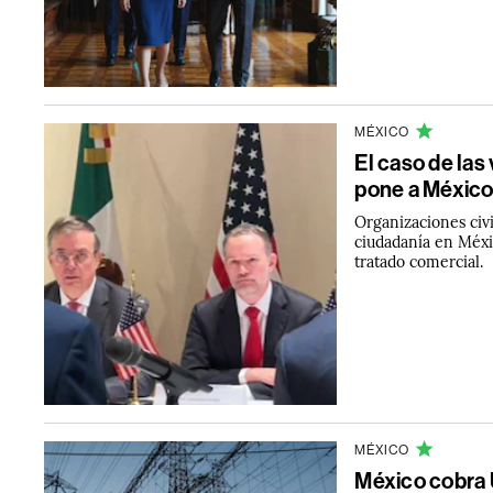
MÉXICO
El caso de las
pone a México
Organizaciones civi
ciudadanía en Méxi
tratado comercial.
MÉXICO
México cobra 