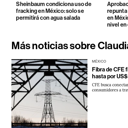
Sheinbaum condiciona uso de
Aprobac
fracking en México: solo se
repunta 
permitirá con agua salada
en Méxi
nivel en
Más noticias sobre Claud
MÉXICO
Fibra de CFE f
hasta por US$
CFE busca conectar
consumidores a trav