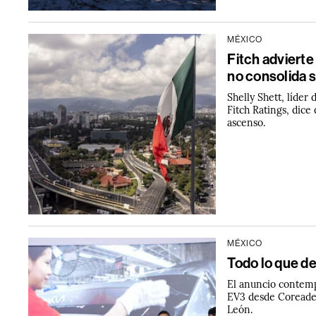
MÉXICO
Fitch advierte
no consolida s
Shelly Shett, líde
Fitch Ratings, dice
ascenso.
MÉXICO
Todo lo que de
El anuncio contemp
EV3 desde Coreadel
León.