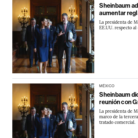
Sheinbaum adv
aumentar regl
La presidenta de M
EE.UU. respecto al
MÉXICO
Sheinbaum dic
reunión con G
La presidenta de M
marco de la tercera
tratado comercial.