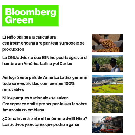
El Niño obliga a la caficultura
centroamericana a replantear su modelo de
producción
La ONU advierte que El Niño podría agravar el
hambre en América Latina y el Caribe
Así logró este país de América Latina generar
toda su electricidad con fuentes 100%
renovables
Ni los parques nacionales se salvan:
Greenpeace emite preocupante alerta sobre
Amazonía colombiana
¿Cómo invertir ante el fenómeno de El Niño?
Los activos y sectores que podrían ganar