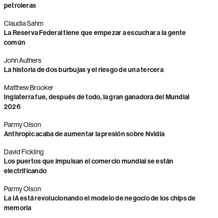
petroleras
Claudia Sahm
La Reserva Federal tiene que empezar a escuchar a la gente
común
John Authers
La historia de dos burbujas y el riesgo de una tercera
Matthew Brooker
Inglaterra fue, después de todo, la gran ganadora del Mundial
2026
Parmy Olson
Anthropic acaba de aumentar la presión sobre Nvidia
David Fickling
Los puertos que impulsan el comercio mundial se están
electrificando
Parmy Olson
La IA está revolucionando el modelo de negocio de los chips de
memoria