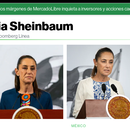
 de MercadoLibre inquieta a inversores y acciones caen en el Nas
dia Sheinbaum
Bloomberg Línea
MÉXICO