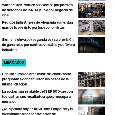
Warner Bros. reduce sus ventas por pérdida
de derechos de la NBA y un débil negocio de
cine
Pedidos industriales de Alemania aumentan
más de lo previsto por los economistas
Siemens eleva por segunda vez su previsión
de ganancias por centros de datos y software
industrial
MERCADOS
Caputo suma dólares mientras analistas se
preguntan a dónde fueron los pesos de la
última licitación
La acción más rentable del S&P 500 cae con
fuerza tras sus resultados: qué preocupa al
mercado
¿Qué pasará hoy en la SIC con Ecopetrol y la
investigación por contratación de