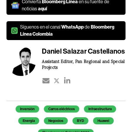
Convierta
Bloomberg Línea
en su fuente de
noticias
aquí
Síguenos en el canal
WhatsApp
de
Bloomberg
Línea Colombia
Daniel Salazar Castellanos
Assistant Editor, Pan Regional and Special
Projects
Temas de este artículo
Inversión
Carros eléctricos
Infraestructura
Energía
Negocios
BYD
Huawei