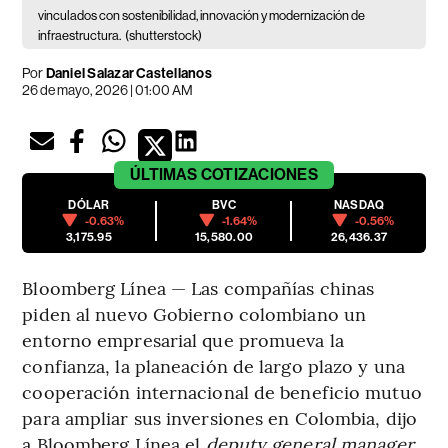
vinculados con sostenibilidad, innovación y modernización de
infraestructura.
(shutterstock)
Por
Daniel Salazar Castellanos
26 de mayo, 2026 | 01:00 AM
ÚLTIMAS
COTIZACIONES
DÓLAR
BVC
NASDAQ
-0.63%
-1.64%
-0.56%
3,175.95
15,580.00
26,436.37
Bloomberg Línea — Las compañías chinas
piden al nuevo Gobierno colombiano un
entorno empresarial que promueva la
confianza, la planeación de largo plazo y una
cooperación internacional de beneficio mutuo
para ampliar sus inversiones en Colombia, dijo
a Bloomberg Línea el
deputy general manager