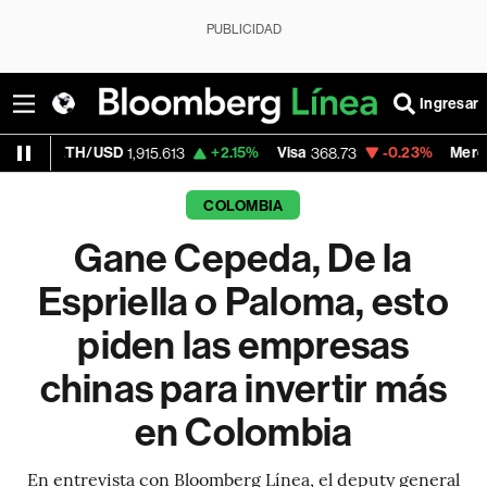
PUBLICIDAD
Ingresar
USD
+2.15%
Visa
-0.23%
MercadoLibre
1,915.613
368.73
1,917
COLOMBIA
Gane Cepeda, De la
Espriella o Paloma, esto
piden las empresas
chinas para invertir más
en Colombia
En entrevista con Bloomberg Línea, el deputy general