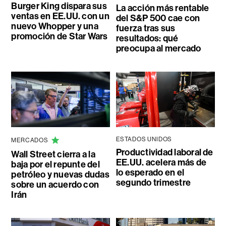
Burger King dispara sus
La acción más rentable
ventas en EE.UU. con un
del S&P 500 cae con
nuevo Whopper y una
fuerza tras sus
promoción de Star Wars
resultados: qué
preocupa al mercado
ESTADOS UNIDOS
MERCADOS
Productividad laboral de
Wall Street cierra a la
EE.UU. acelera más de
baja por el repunte del
lo esperado en el
petróleo y nuevas dudas
segundo trimestre
sobre un acuerdo con
Irán