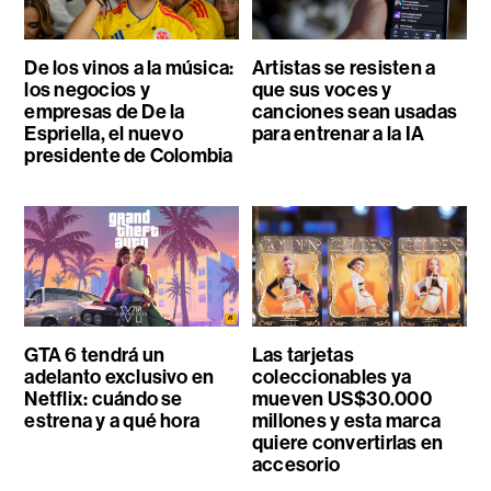
De los vinos a la música:
Artistas se resisten a
los negocios y
que sus voces y
empresas de De la
canciones sean usadas
Espriella, el nuevo
para entrenar a la IA
presidente de Colombia
GTA 6 tendrá un
Las tarjetas
adelanto exclusivo en
coleccionables ya
Netflix: cuándo se
mueven US$30.000
estrena y a qué hora
millones y esta marca
quiere convertirlas en
accesorio