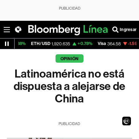
PUBLICIDAD
Ingresar
TH/USD
+0.78%
Visa
-1.59%
MercadoLibre
1,920.635
364.58
OPINIÓN
Latinoamérica no está
dispuesta a alejarse de
China
21
PUBLICIDAD