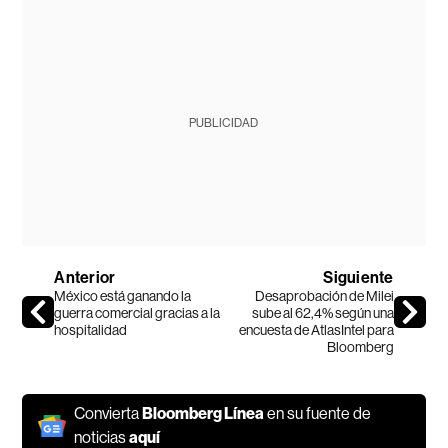
PUBLICIDAD
Anterior
Siguiente
México está ganando la
Desaprobación de Milei
guerra comercial gracias a la
sube al 62,4% según una
hospitalidad
encuesta de AtlasIntel para
Bloomberg
Convierta
Bloomberg Línea
en su fuente de
noticias
aquí