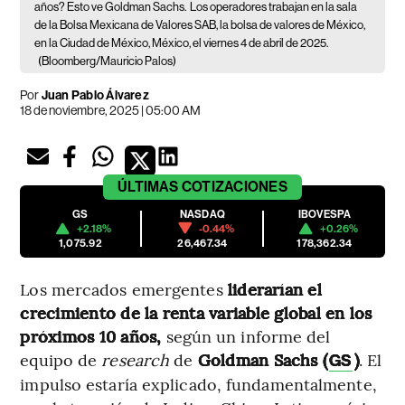
años? Esto ve Goldman Sachs.
Los operadores trabajan en la sala
de la Bolsa Mexicana de Valores SAB, la bolsa de valores de México,
en la Ciudad de México, México, el viernes 4 de abril de 2025.
(Bloomberg/Mauricio Palos)
Por
Juan Pablo Álvarez
18 de noviembre, 2025 | 05:00 AM
ÚLTIMAS
COTIZACIONES
GS
NASDAQ
IBOVESPA
+2.18%
-0.44%
+0.26%
1,075.92
26,467.34
178,362.34
Los mercados emergentes
liderarían el
crecimiento de la renta variable global en los
próximos 10 años,
según un informe del
equipo de
research
de
Goldman Sachs (
)
. El
GS
impulso estaría explicado, fundamentalmente,