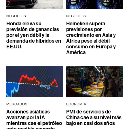
NEGOCIOS
NEGOCIOS
Honda eleva su
Heineken supera
previsión de ganancias
previsiones por
por el yen débil y la
crecimiento en Asia y
demanda de híbridos en
África pese al débil
EE.UU.
consumo en Europa y
América
MERCADOS
ECONOMÍA
Acciones asiáticas
PMI de servicios de
avanzan por la IA
China cae a su nivel más
mientras cae el petróleo
bajo en casi dos años
ante posible acuerdo