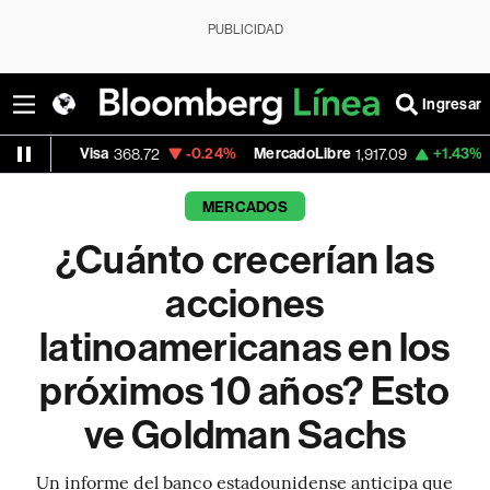
PUBLICIDAD
Ingresar
sa
-0.24%
MercadoLibre
+1.43%
Banco de B
368.72
1,917.09
MERCADOS
¿Cuánto crecerían las
acciones
latinoamericanas en los
próximos 10 años? Esto
ve Goldman Sachs
Un informe del banco estadounidense anticipa que