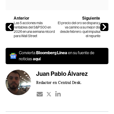
Anterior
Siguiente
Las 5 acciones más
El precio del oro se dispara y
rentables del S&P 500 en
va camino a su mejor día
2026 en una semana récord
desde febrero: qué impulsa
para Wall Street
el repunte
Convierta
Bloomberg Línea
en su fuente de
noticias
aquí
Juan Pablo Álvarez
Redactor en Central Desk.