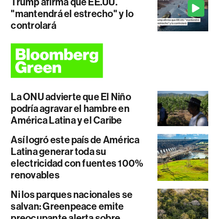
Trump afirma que EE.UU.
"mantendrá el estrecho" y lo
controlará
La ONU advierte que El Niño
podría agravar el hambre en
América Latina y el Caribe
Así logró este país de América
Latina generar toda su
electricidad con fuentes 100%
renovables
Ni los parques nacionales se
salvan: Greenpeace emite
preocupante alerta sobre