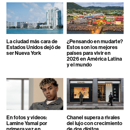
La ciudad más cara de
¿Pensando en mudarte?
Estados Unidos dejó de
Estos son los mejores
ser Nueva York
países para vivir en
2026 en América Latina
y el mundo
En fotos y videos:
Chanel supera a rivales
Lamine Yamal por
del lujo con crecimiento
primera vez en
de dos dígitos,