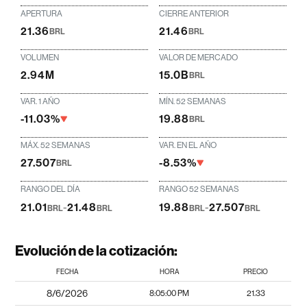
APERTURA
CIERRE ANTERIOR
21.36
21.46
BRL
BRL
VOLUMEN
VALOR DE MERCADO
2.94M
15.0B
BRL
VAR. 1 AÑO
MÍN. 52 SEMANAS
-11.03%
19.88
BRL
MÁX. 52 SEMANAS
VAR. EN EL AÑO
27.507
-8.53%
BRL
RANGO DEL DÍA
RANGO 52 SEMANAS
21.01
-
21.48
19.88
-
27.507
BRL
BRL
BRL
BRL
Evolución de la cotización:
FECHA
HORA
PRECIO
8/6/2026
8:05:00 PM
21.33