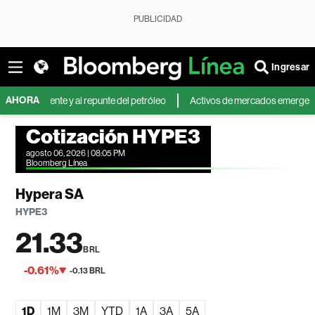
PUBLICIDAD
Ingresar
AHORA
Oriente y al repunte del petróleo
Activos de mercados emergentes caen 
Cotización HYPE3
agosto 06, 2026 | 08:05 PM
Bloomberg Línea
Hypera SA
HYPE3
21.33
BRL
-0.61%
-0.13 BRL
1D
1M
3M
YTD
1A
3A
5A