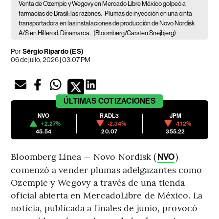
Venta de Ozempic y Wegovy en Mercado Libre México golpeó a
farmacias de Brasil: las razones.
Plumas de inyección en una cinta
transportadora en las instalaciones de producción de Novo Nordisk
A/S en Hillerod, Dinamarca.
(Bloomberg/Carsten Snejbjerg)
Por
Sérgio Ripardo (ES)
06 de julio, 2026 | 03:07 PM
ÚLTIMAS
COTIZACIONES
NVO
RADL3
JPM
+2.27%
-2.34%
-1.12%
45.54
20.07
355.22
Bloomberg Línea — Novo Nordisk (
)
NVO
comenzó a vender plumas adelgazantes como
Ozempic y Wegovy a través de una tienda
oficial abierta en MercadoLibre de México. La
noticia, publicada a finales de junio, provocó