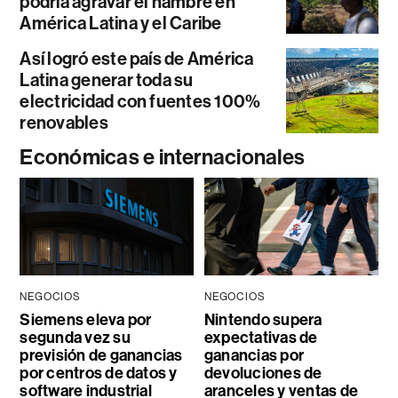
podría agravar el hambre en
América Latina y el Caribe
Así logró este país de América
Latina generar toda su
electricidad con fuentes 100%
renovables
Económicas e internacionales
NEGOCIOS
NEGOCIOS
Siemens eleva por
Nintendo supera
segunda vez su
expectativas de
previsión de ganancias
ganancias por
por centros de datos y
devoluciones de
software industrial
aranceles y ventas de