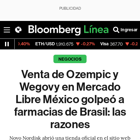
PUBLICIDAD
Ingresar
%
ETH/USD
-0.27%
Visa
-0.23%
MercadoL
1,910.675
367.70
NEGOCIOS
Venta de Ozempic y
Wegovy en Mercado
Libre México golpeó a
farmacias de Brasil: las
razones
Novo Nordisk abrió una tienda oficial en el sitio web