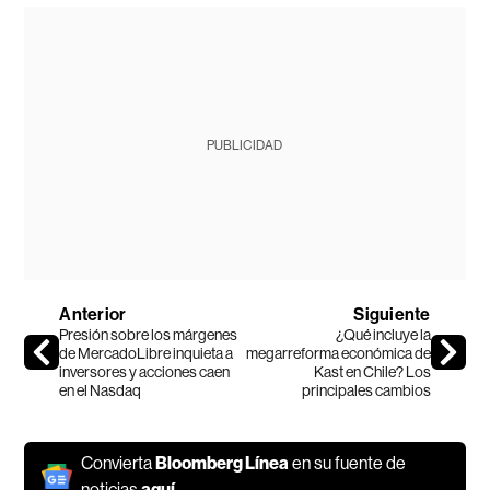
PUBLICIDAD
Anterior
Siguiente
Presión sobre los márgenes
¿Qué incluye la
de MercadoLibre inquieta a
megarreforma económica de
inversores y acciones caen
Kast en Chile? Los
en el Nasdaq
principales cambios
Convierta
Bloomberg Línea
en su fuente de
noticias
aquí