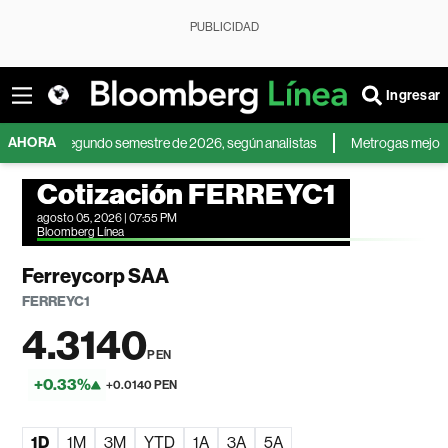
PUBLICIDAD
Ingresar
AHORA
 el segundo semestre de 2026, según analistas
Metrogas mejora su rentabi
Cotización FERREYC1
agosto 05, 2026 | 07:55 PM
Bloomberg Línea
Ferreycorp SAA
FERREYC1
4.3140
PEN
+0.33%
+0.0140 PEN
1D
1M
3M
YTD
1A
3A
5A