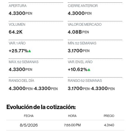
APERTURA
CIERRE ANTERIOR
4.3300
4.3000
PEN
PEN
VOLUMEN
VALOR DE MERCADO
64.2K
4.08B
PEN
VAR. 1 AÑO
MÍN. 52 SEMANAS
+25.77%
3.1700
PEN
MÁX. 52 SEMANAS
VAR. EN EL AÑO
4.3300
+10.62%
PEN
RANGO DEL DÍA
RANGO 52 SEMANAS
4.3000
-
4.3300
3.1700
-
4.3300
PEN
PEN
PEN
PEN
Evolución de la cotización:
FECHA
HORA
PRECIO
8/5/2026
7:55:00 PM
4.3140