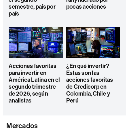
semestre, país por
pocas acciones
país
Acciones favoritas
¿En qué invertir?
para invertir en
Estas son las
América Latina en el
acciones favoritas
segundo trimestre
de Credicorp en
de 2026, según
Colombia, Chile y
analistas
Perú
Mercados