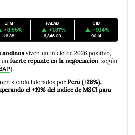
LTM
FALAB
CIB
+3.65%
+1.37%
+0.14%
26.38
6,346.00
90.14
s andinos
viven un inicio de 2026 positivo,
 un
fuerte repunte en la negociación
, según
).
BAP
enen siendo liderados por
Perú (+26%),
perando el +19% del índice de MSCI para