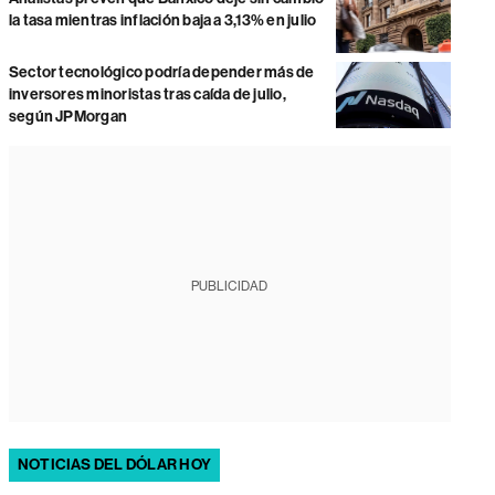
la tasa mientras inflación baja a 3,13% en julio
Sector tecnológico podría depender más de
inversores minoristas tras caída de julio,
según JPMorgan
PUBLICIDAD
NOTICIAS DEL DÓLAR HOY