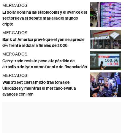
MERCADOS
El dólar domina las stablecoins y el avance del
sector lleva el debate más allá del mundo
cripto
MERCADOS
Bank of America prevé que el yen se aprecie
6% frente al dólar a finales de 2026
MERCADOS
Carry trade resiste pese a la pérdida de
atractivo del yen como fuente de financiación
MERCADOS
Wall Street cierra mixto tras toma de
utilidades y mientras el mercado evalúa
avances con Irán