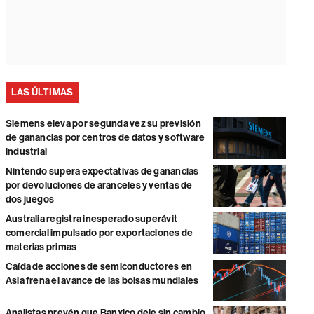
LAS ÚLTIMAS
Siemens eleva por segunda vez su previsión
de ganancias por centros de datos y software
industrial
Nintendo supera expectativas de ganancias
por devoluciones de aranceles y ventas de
dos juegos
Australia registra inesperado superávit
comercial impulsado por exportaciones de
materias primas
Caída de acciones de semiconductores en
Asia frena el avance de las bolsas mundiales
Analistas prevén que Banxico deje sin cambio