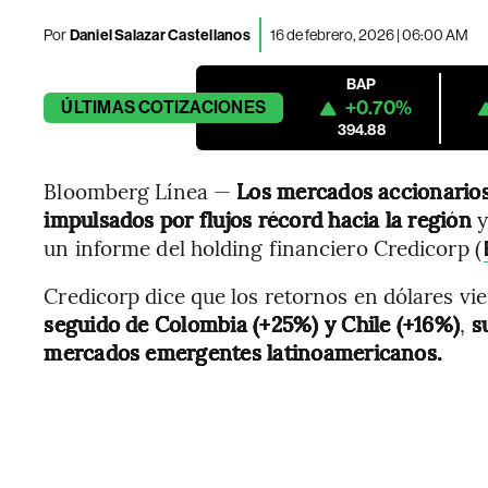
Por
Daniel Salazar Castellanos
16 de febrero, 2026 | 06:00 AM
BAP
+0.70%
ÚLTIMAS
COTIZACIONES
394.88
Bloomberg Línea —
Los mercados accionario
impulsados por flujos récord hacia la región
y
un informe del holding financiero Credicorp (
Credicorp dice que los retornos en dólares vi
seguido de Colombia (+25%) y Chile (+16%)
,
su
mercados emergentes latinoamericanos.