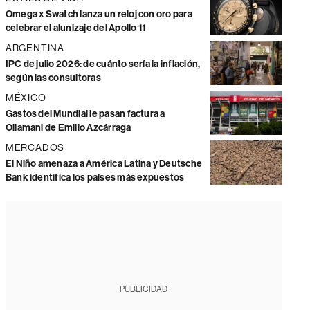
Omega x Swatch lanza un reloj con oro para
celebrar el alunizaje del Apollo 11
ARGENTINA
IPC de julio 2026: de cuánto sería la inflación,
según las consultoras
MÉXICO
Gastos del Mundial le pasan factura a
Ollamani de Emilio Azcárraga
MERCADOS
El Niño amenaza a América Latina y Deutsche
Bank identifica los países más expuestos
PUBLICIDAD