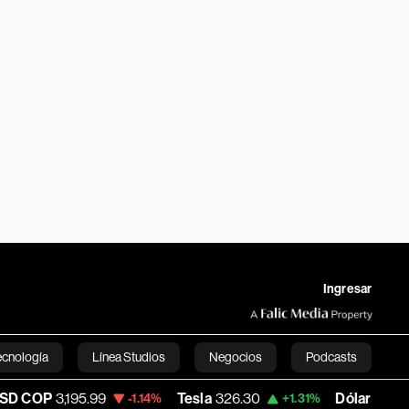
Ingresar
ecnología
Línea Studios
Negocios
Podcasts
,195.99
Tesla
326.30
Dólar Oficial - Argen
-1.14%
+1.31%
English