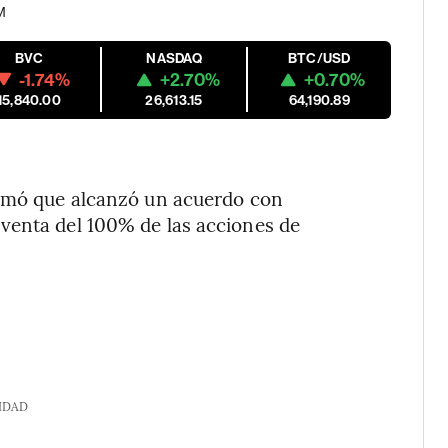
M
BVC
NASDAQ
BTC/USD
-1.74%
+2.70%
+0.70%
15,840.00
26,613.15
64,190.89
ormó que alcanzó un acuerdo con
 venta del 100% de las acciones de
IDAD