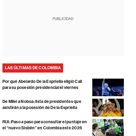
PUBLICIDAD
LAS ÚLTIMAS DE COLOMBIA
Por qué Abelardo De la Espriella eligió Cali
para su posesión presidencial el viernes
De Milei a Noboa: lista de presidentes que
asistirán a la posesión de De la Espriella
RUI: Paso a paso para consultar el puntaje en
el “nuevo Sisbén” en Colombia este 2026