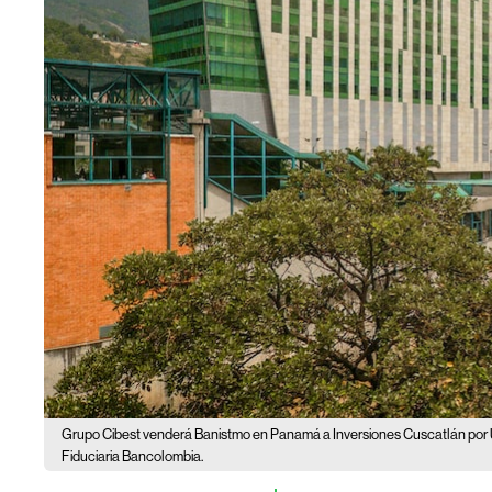
Grupo Cibest venderá Banistmo en Panamá a Inversiones Cuscatlán por 
Fiduciaria Bancolombia.