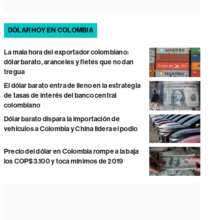
DÓLAR HOY EN COLOMBIA
La mala hora del exportador colombiano:
dólar barato, aranceles y fletes que no dan
tregua
El dólar barato entra de lleno en la estrategia
de tasas de interés del banco central
colombiano
Dólar barato dispara la importación de
vehículos a Colombia y China lidera el podio
Precio del dólar en Colombia rompe a la baja
los COP$3.100 y toca mínimos de 2019