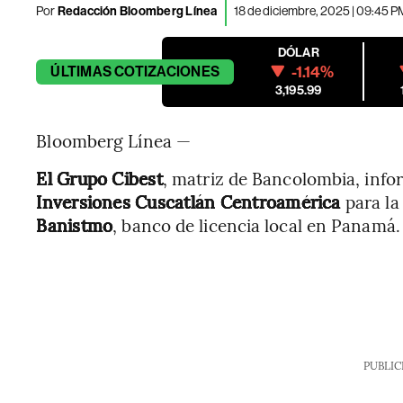
Por
Redacción Bloomberg Línea
18 de diciembre, 2025 | 09:45 P
DÓLAR
-1.14%
ÚLTIMAS
COTIZACIONES
3,195.99
Bloomberg Línea —
El Grupo Cibest
, matriz de Bancolombia, inf
Inversiones Cuscatlán Centroamérica
para la
Banistmo
, banco de licencia local en Panamá.
PUBLIC