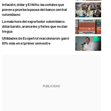
Inflación, dólar y El Niño: las señales que
ponen a prueba la pausa del banco central
colombiano
La mala hora del exportador colombiano:
dólar barato, aranceles y fletes que no dan
tregua
Utilidades de Ecopetrol reaccionaron: ganó
81% más en el primer semestre
PUBLICIDAD