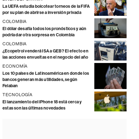
La UEFA estudia boicotear torneos de la FIFA
por su plan de abrirse a inversión privada
COLOMBIA
El dólar desafía todos los pronósticos y aún
podría dar otra sorpresa en Colombia
COLOMBIA
¿Ecopetrol venderá ISA a GEB? El efecto en
las acciones envueltas en el negocio del año
ECONOMÍA
Los 10 países de Latinoamérica en donde los
bancos generan más utilidades, según
Felaban
TECNOLOGÍA
El lanzamiento del iPhone 18 está cerca y
estas son las últimas novedades