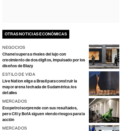
OTRAS NOTICIAS ECONÓMICAS
NEGOCIOS
Chanel supera a rivales del lujo con
crecimiento de dos dígitos, impulsado por los
diseños de Blazy
ESTILO DE VIDA
Live Nation elige a Brasil para construir la
mayor arena techada de Sudamérica: los
detalles
MERCADOS
Ecopetrol sorprende con sus resultados,
pero Citi y BofA siguen viendo riesgos para la
acción
MERCADOS