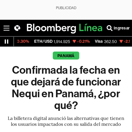
PUBLICIDAD
Ingresar
30%
ETH/USD
-0.21%
Visa
-2.15%
Mercad
1,914.925
362.50
PANAMÁ
Confirmada la fecha en
que dejará de funcionar
Nequi en Panamá, ¿por
qué?
La billetera digital anunció las alternativas que tienen
los usuarios impactados con su salida del mercado