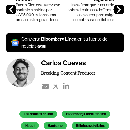
Puerto Rico evalúa revocar
Irán afirma que el acuerdo
contrato eléctrico por
sobre el estrecho de Ormuz
US$5.900 millones tras
está cerca, pero exige
presuntas irregularidades
cumplir sus condiciones
Convierta
Bloomberg Línea
en su fuente de
noticias
aquí
Carlos Cuevas
Breaking Content Producer
Temas de este artículo
Las noticias del día
Bloomberg Línea Panamá
Nequi
Banistmo
Billeteras digitales