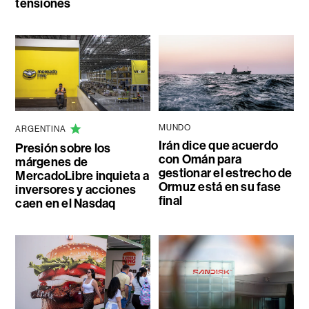
tensiones
MUNDO
ARGENTINA
Irán dice que acuerdo
Presión sobre los
con Omán para
márgenes de
gestionar el estrecho de
MercadoLibre inquieta a
Ormuz está en su fase
inversores y acciones
final
caen en el Nasdaq