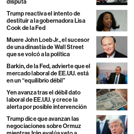
disputa
Trump reactiva el intento de
destituir a la gobernadora Lisa
Cook de la Fed
Muere John Loeb Jr., el sucesor
de una dinastía de Wall Street
que se volcó a la política
Barkin, de la Fed, advierte que el
mercado laboral de EE.UU. está
en un “equilibrio débil”
Yen avanza tras el débil dato
laboral de EE.UU. y crece la
alerta por posible intervención
Trump dice que avanzan las
negociaciones sobre Ormuz
mientras Irán evalúa veto a