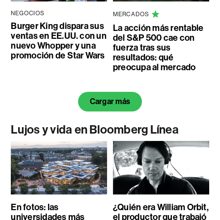
NEGOCIOS
MERCADOS
Burger King dispara sus
La acción más rentable
ventas en EE.UU. con un
del S&P 500 cae con
nuevo Whopper y una
fuerza tras sus
promoción de Star Wars
resultados: qué
preocupa al mercado
Cargar más
Lujos y vida en Bloomberg Línea
En fotos: las
¿Quién era William Orbit,
universidades más
el productor que trabajó