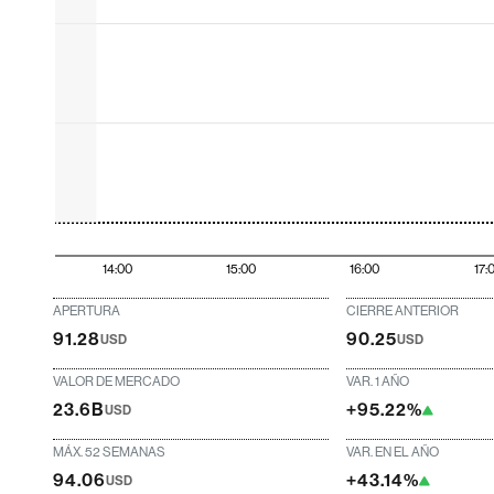
14:00
15:00
16:00
17:
APERTURA
CIERRE ANTERIOR
91.28
90.25
USD
USD
VALOR DE MERCADO
VAR. 1 AÑO
23.6B
+95.22%
USD
MÁX. 52 SEMANAS
VAR. EN EL AÑO
94.06
+43.14%
USD