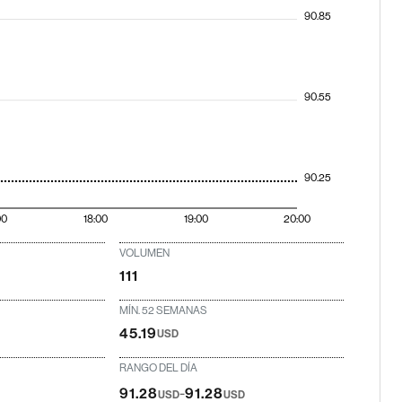
90.85
90.55
90.25
00
18:00
19:00
20:00
VOLUMEN
111
MÍN. 52 SEMANAS
45.19
USD
RANGO DEL DÍA
-
91.28
91.28
USD
USD