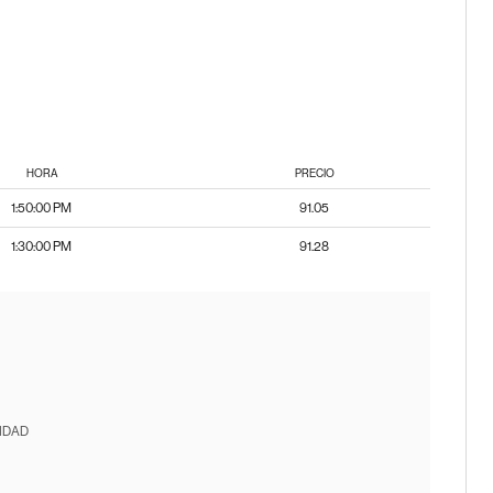
HORA
PRECIO
1:50:00 PM
91.05
1:30:00 PM
91.28
IDAD