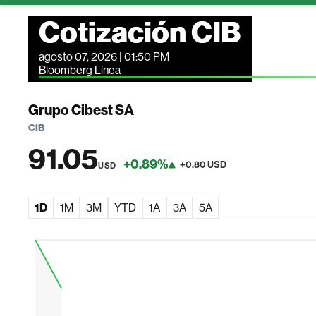
Cotización CIB
agosto 07, 2026 | 01:50 PM
Bloomberg Línea
Grupo Cibest SA
CIB
91.05
+0.89%
+0.80 USD
USD
1D
1M
3M
YTD
1A
3A
5A