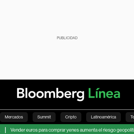
PUBLICIDAD
Mercados
Summit
Cripto
Latinoamérica
T
er euros para comprar yenes aumenta el riesgo geopolítico, advie
Green
Economía
Estilo de vida
Mundo
Videos