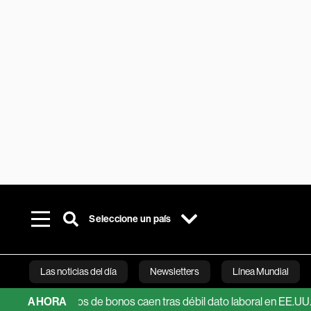
Seleccione un país
Las noticias del día
Newsletters
Línea Mundial
dimientos de bonos caen tras débil dato laboral en EE.UU.
AHORA
Vend
Bloomberg 