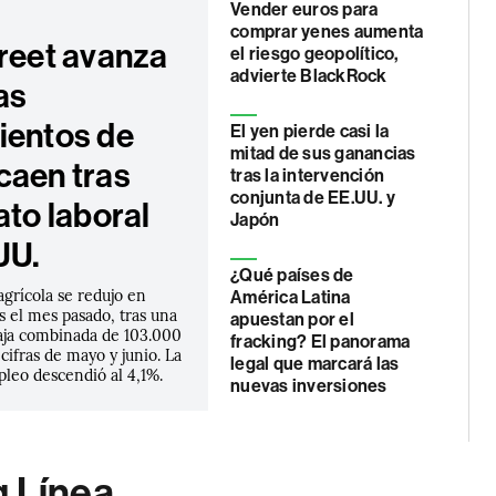
Vender euros para
comprar yenes aumenta
treet avanza
el riesgo geopolítico,
advierte BlackRock
as
ientos de
El yen pierde casi la
mitad de sus ganancias
caen tras
tras la intervención
conjunta de EE.UU. y
ato laboral
Japón
UU.
¿Qué países de
grícola se redujo en
América Latina
 el mes pasado, tras una
apuestan por el
baja combinada de 103.000
fracking? El panorama
 cifras de mayo y junio. La
legal que marcará las
leo descendió al 4,1%.
nuevas inversiones
g Línea