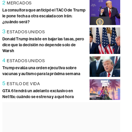
2
MERCADOS
La consultora que anticipó el TACO de Trump
le pone fecha a otra escalada con Irán:
¿cuándo será?
3
ESTADOS UNIDOS
Donald Trump insiste en bajar las tasas, pero
dice que la decisión no depende solo de
Warsh
4
ESTADOS UNIDOS
Trump evalúa una orden ejecutiva sobre
vacunas y autismo para la próxima semana
5
ESTILO DE VIDA
GTA 6 tendrá un adelanto exclusivo en
Netflix: cuándo se estrena y a qué hora