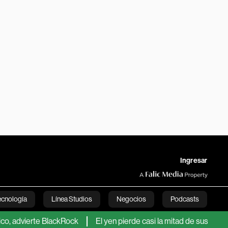
Ingresar
ecnología
Línea Studios
Negocios
Podcasts
rte BlackRock
El yen pierde casi la mitad de sus ganancias tras
English