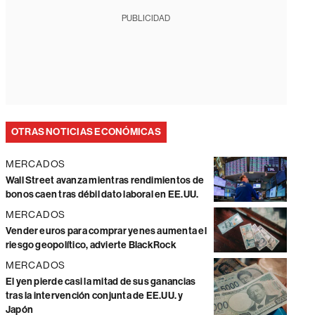
PUBLICIDAD
OTRAS NOTICIAS ECONÓMICAS
MERCADOS
Wall Street avanza mientras rendimientos de
bonos caen tras débil dato laboral en EE.UU.
MERCADOS
Vender euros para comprar yenes aumenta el
riesgo geopolítico, advierte BlackRock
MERCADOS
El yen pierde casi la mitad de sus ganancias
tras la intervención conjunta de EE.UU. y
Japón