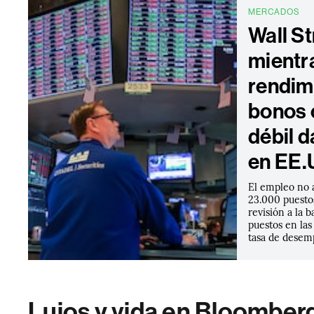
MERCADOS
Wall S
mientr
rendim
bonos 
débil d
en EE.
El empleo no a
23.000 puestos
revisión a la 
puestos en las
tasa de desemp
Lujos y vida en Bloomber