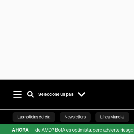
Seleccione un país
Las noticias del día
Newsletters
Línea Mundial
cciones de AMD? BofA es optimista, pero advierte riesgos
AHORA
Bra
Bloomberg 