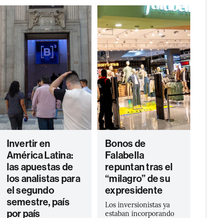
Invertir en
Bonos de
América Latina:
Falabella
las apuestas de
repuntan tras el
los analistas para
“milagro” de su
el segundo
expresidente
semestre, país
Los inversionistas ya
por país
estaban incorporando