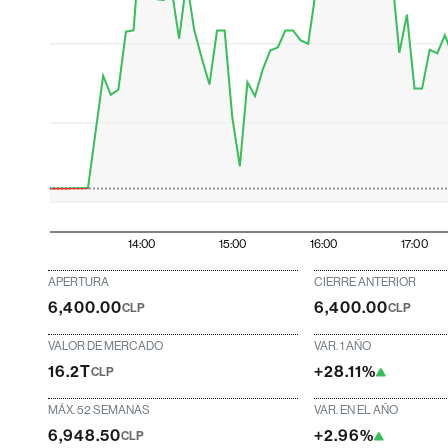
14:00
15:00
16:00
17:00
APERTURA
CIERRE ANTERIOR
6,400.00
6,400.00
CLP
CLP
VALOR DE MERCADO
VAR. 1 AÑO
16.2T
+28.11%
CLP
MÁX. 52 SEMANAS
VAR. EN EL AÑO
6,948.50
+2.96%
CLP