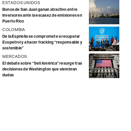
ESTADOS UNIDOS
Bonos de San Juan ganan atractivo entre
inversores ante la escasez de emisiones en
Puerto Rico
COLOMBIA
De la Espriella se compromete a recuperar
Ecopetrol y a hacer fracking “responsable y
sostenible”
MERCADOS
El debate sobre “Sell América” resurge tras
decisiones de Washington que siembran
dudas