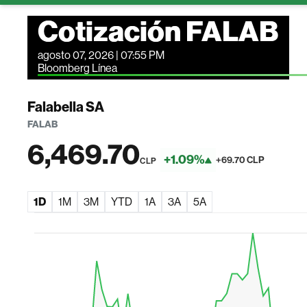
Cotización FALAB
agosto 07, 2026 | 07:55 PM
Bloomberg Línea
Falabella SA
FALAB
6,469.70
+1.09%
+69.70 CLP
CLP
1D
1M
3M
YTD
1A
3A
5A