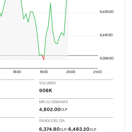
6,436.60
6,416.60
6,396.60
18:00
19:00
20:00
21:00
VOLUMEN
908K
MÍN. 52 SEMANAS
4,802.00
CLP
RANGO DEL DÍA
-
6,374.80
6,483.20
CLP
CLP