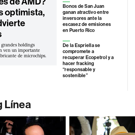
es de AMD?
Bonos de San Juan
s optimista,
ganan atractivo entre
inversores ante la
dvierte
escasez de emisiones
en Puerto Rico
s
s grandes holdings
De la Espriella se
ún ven un importante
compromete a
abricante de microchips.
recuperar Ecopetrol y a
hacer fracking
“responsable y
sostenible”
g Línea