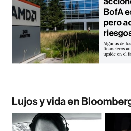
accion
BofA e
pero a
riesgo
Algunos de lo
financieros a
upside en el f
Lujos y vida en Bloomber