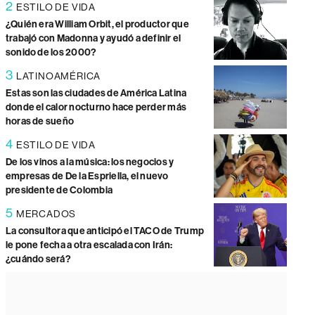
2
ESTILO DE VIDA
¿Quién era William Orbit, el productor que
trabajó con Madonna y ayudó a definir el
sonido de los 2000?
3
LATINOAMÉRICA
Estas son las ciudades de América Latina
donde el calor nocturno hace perder más
horas de sueño
4
ESTILO DE VIDA
De los vinos a la música: los negocios y
empresas de De la Espriella, el nuevo
presidente de Colombia
5
MERCADOS
La consultora que anticipó el TACO de Trump
le pone fecha a otra escalada con Irán:
¿cuándo será?