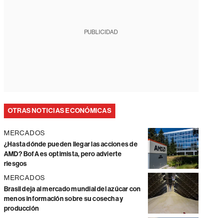
PUBLICIDAD
OTRAS NOTICIAS ECONÓMICAS
MERCADOS
¿Hasta dónde pueden llegar las acciones de
AMD? BofA es optimista, pero advierte
riesgos
MERCADOS
Brasil deja al mercado mundial del azúcar con
menos información sobre su cosecha y
producción