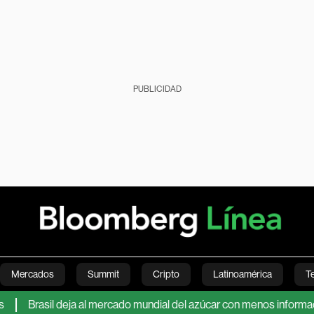
PUBLICIDAD
Mercados
Summit
Cripto
Latinoamérica
T
sil deja al mercado mundial del azúcar con menos información sobr
Green
Economía
Estilo de vida
Mundo
Videos