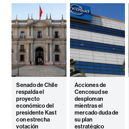
Senado de Chile
Acciones de
respalda el
Cencosud se
proyecto
desploman
económico del
mientras el
presidente Kast
mercado duda de
con estrecha
su plan
votación
estratégico