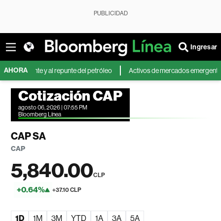
PUBLICIDAD
Ingresar
AHORA
ente y al repunte del petróleo
Activos de mercados emergentes caen por
Cotización CAP
agosto 06, 2026 | 07:55 PM
Bloomberg Línea
CAP SA
CAP
5,840.00
CLP
+0.64%
+37.10 CLP
1D
1M
3M
YTD
1A
3A
5A