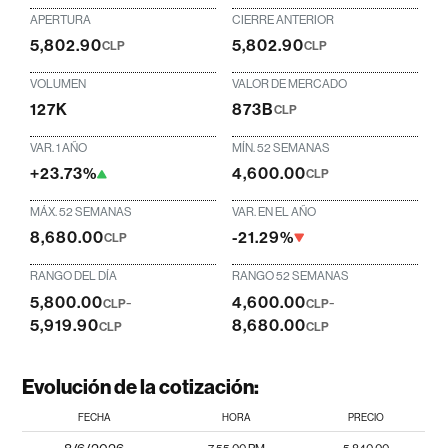
APERTURA
CIERRE ANTERIOR
5,802.90
5,802.90
CLP
CLP
VOLUMEN
VALOR DE MERCADO
127K
873B
CLP
VAR. 1 AÑO
MÍN. 52 SEMANAS
+23.73%
4,600.00
CLP
MÁX. 52 SEMANAS
VAR. EN EL AÑO
8,680.00
-21.29%
CLP
RANGO DEL DÍA
RANGO 52 SEMANAS
5,800.00
-
4,600.00
-
CLP
CLP
5,919.90
8,680.00
CLP
CLP
Evolución de la cotización:
FECHA
HORA
PRECIO