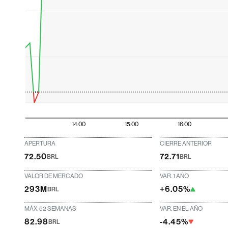
14:00
15:00
16:00
APERTURA
CIERRE ANTERIOR
72.50
72.71
BRL
BRL
VALOR DE MERCADO
VAR. 1 AÑO
293M
+6.05%
BRL
MÁX. 52 SEMANAS
VAR. EN EL AÑO
82.98
-4.45%
BRL