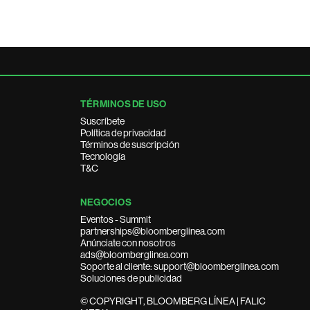
TÉRMINOS DE USO
Suscríbete
Política de privacidad
Términos de suscripción
Tecnología
T&C
NEGOCIOS
Eventos - Summit
partnerships@bloomberglinea.com
Anúnciate con nosotros
ads@bloomberglinea.com
Soporte al cliente: support@bloomberglinea.com
Soluciones de publicidad
© COPYRIGHT, BLOOMBERG LÍNEA | FALIC