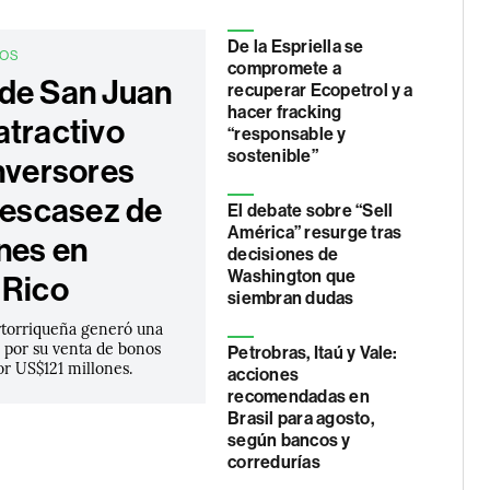
De la Espriella se
DOS
compromete a
de San Juan
recuperar Ecopetrol y a
hacer fracking
atractivo
“responsable y
sostenible”
inversores
a escasez de
El debate sobre “Sell
América” resurge tras
nes en
decisiones de
Washington que
 Rico
siembran dudas
ertorriqueña generó una
por su venta de bonos
Petrobras, Itaú y Vale:
or US$121 millones.
acciones
recomendadas en
Brasil para agosto,
según bancos y
corredurías