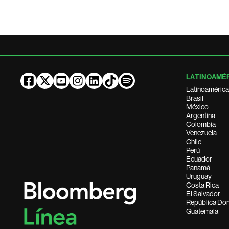
LATINOAMÉ
Latinoamérica
Brasil
México
Argentina
Colombia
Venezuela
Chile
Perú
Ecuador
Panamá
Uruguay
Costa Rica
El Salvador
República Do
Guatemala