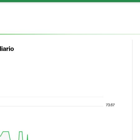
iario
73.67