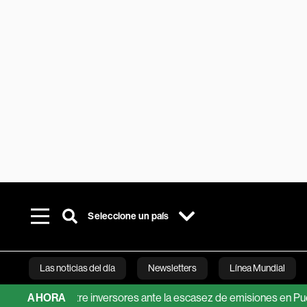
Seleccione un país
Las noticias del día
Newsletters
Línea Mundial
ractivo entre inversores ante la escasez de emisiones en Puerto R
AHORA
Bloomberg 