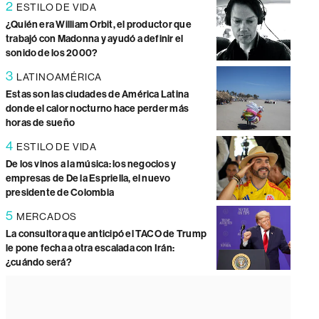
2
ESTILO DE VIDA
¿Quién era William Orbit, el productor que
trabajó con Madonna y ayudó a definir el
sonido de los 2000?
3
LATINOAMÉRICA
Estas son las ciudades de América Latina
donde el calor nocturno hace perder más
horas de sueño
4
ESTILO DE VIDA
De los vinos a la música: los negocios y
empresas de De la Espriella, el nuevo
presidente de Colombia
5
MERCADOS
La consultora que anticipó el TACO de Trump
le pone fecha a otra escalada con Irán:
¿cuándo será?