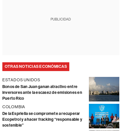
PUBLICIDAD
OTRAS NOTICIAS ECONÓMICAS
ESTADOS UNIDOS
Bonos de San Juan ganan atractivo entre
inversores ante la escasez de emisiones en
Puerto Rico
COLOMBIA
De la Espriella se compromete a recuperar
Ecopetrol y a hacer fracking “responsable y
sostenible”