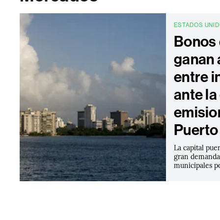
ESTADOS UNI
Bonos 
ganan 
entre 
ante l
emisio
Puerto
La capital pu
gran demanda 
municipales p