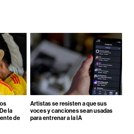
los
Artistas se resisten a que sus
De la
voces y canciones sean usadas
dente de
para entrenar a la IA