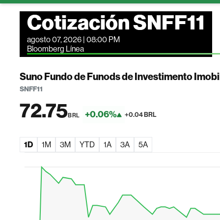
Cotización SNFF11
agosto 07, 2026 | 08:00 PM
Bloomberg Línea
Suno Fundo de Funods de Investimento Imobil
SNFF11
72.75
+0.06%
+0.04 BRL
BRL
1D
1M
3M
YTD
1A
3A
5A