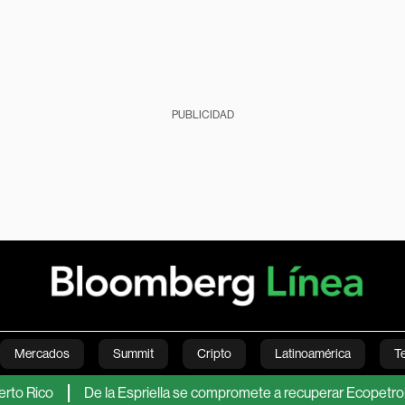
PUBLICIDAD
Mercados
Summit
Cripto
Latinoamérica
T
ico
De la Espriella se compromete a recuperar Ecopetrol y a h
Green
Economía
Estilo de vida
Mundo
Videos