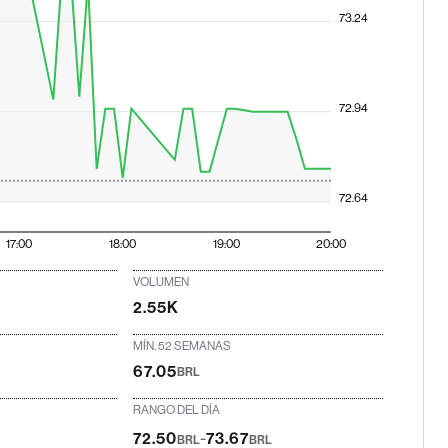
73.24
72.94
72.64
17:00
18:00
19:00
20:00
VOLUMEN
2.55K
MÍN. 52 SEMANAS
67.05
BRL
RANGO DEL DÍA
-
72.50
73.67
BRL
BRL