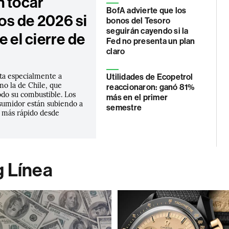
n tocar
BofA advierte que los
s de 2026 si
bonos del Tesoro
seguirán cayendo si la
e el cierre de
Fed no presenta un plan
claro
cta especialmente a
Utilidades de Ecopetrol
o la de Chile, que
reaccionaron: ganó 81%
odo su combustible. Los
más en el primer
nsumidor están subiendo a
semestre
l más rápido desde
g Línea