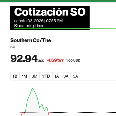
Cotización SO
agosto 03, 2026 | 07:55 PM
Bloomberg Línea
Southern Co/The
SO
92.94
-1.69%
-1.60 USD
USD
1D
1M
3M
YTD
1A
3A
5A