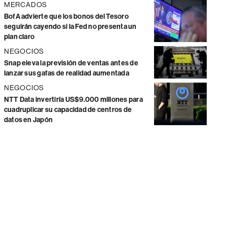
MERCADOS
BofA advierte que los bonos del Tesoro
seguirán cayendo si la Fed no presenta un
plan claro
NEGOCIOS
Snap eleva la previsión de ventas antes de
lanzar sus gafas de realidad aumentada
NEGOCIOS
NTT Data invertiría US$9.000 millones para
cuadruplicar su capacidad de centros de
datos en Japón