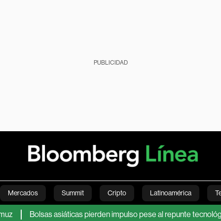
PUBLICIDAD
Mercados
Summit
Cripto
Latinoamérica
T
olsas asiáticas pierden impulso pese al repunte tecnológico de Wall
Green
Economía
Estilo de vida
Mundo
Videos