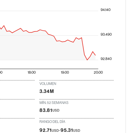
94.140
93.490
92.840
00
18:00
19:00
20:00
VOLUMEN
3.34M
MÍN. 52 SEMANAS
83.81
USD
RANGO DEL DÍA
-
92.71
95.31
USD
USD