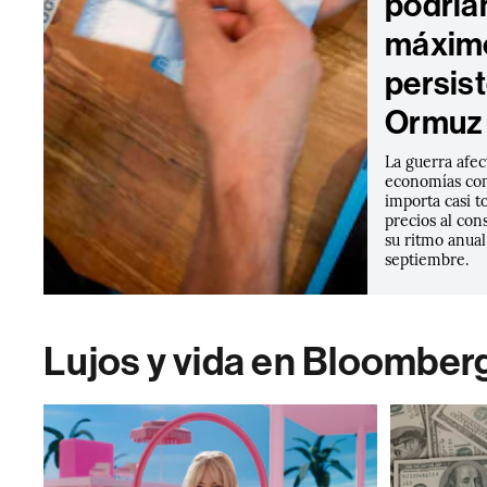
podría
máximo
persist
Ormuz
La guerra afe
economías com
importa casi t
precios al co
su ritmo anua
septiembre.
Lujos y vida en Bloomber