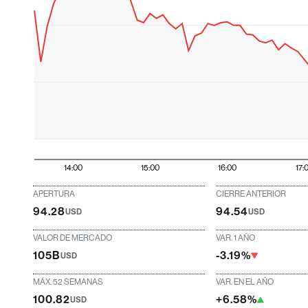
14:00
15:00
16:00
17:
APERTURA
CIERRE ANTERIOR
94.28
94.54
USD
USD
VALOR DE MERCADO
VAR. 1 AÑO
105B
-3.19%
USD
MÁX. 52 SEMANAS
VAR. EN EL AÑO
100.82
+6.58%
USD