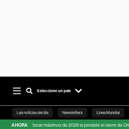
Seleccione un país
Las noticias del día
Newsletters
Línea Mundial
drían tocar máximos de 2026 si persiste el cierre de Ormuz
AHORA
B
Bloomberg 