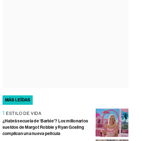
MÁS LEÍDAS
1
ESTILO DE VIDA
¿Habrá secuela de ‘Barbie’? Los millonarios
sueldos de Margot Robbie y Ryan Gosling
complican una nueva película