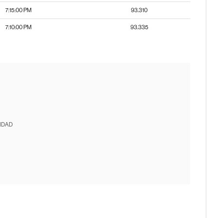
7:15:00 PM
93.310
7:10:00 PM
93.335
IDAD