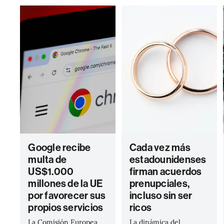
Google recibe
Cada vez más
multa de
estadounidenses
US$1.000
firman acuerdos
millones de la UE
prenupciales,
por favorecer sus
incluso sin ser
propios servicios
ricos
La Comisión Europea
La dinámica del