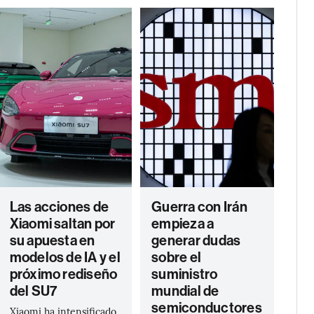
Las acciones de
Guerra con Irán
Xiaomi saltan por
empieza a
su apuesta en
generar dudas
modelos de IA y el
sobre el
próximo rediseño
suministro
del SU7
mundial de
semiconductores
Xiaomi ha intensificado