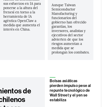
sus esfuerzos en IA para
Aunque Taiwan
ponerse a la altura del
Semiconductor
frenesí en torno a la
Manufacturing y
herramienta de IA
funcionarios del
agéntica OpenClaw a
gobierno han ofrecido
medida que aumenta el
garantías, los
interés en China.
inversores, analistas y
ejecutivos del sector
advierten de que los
riesgos aumentan a
medida que se
prolongan los combates.
Bolsas asiáticas
pierden impulso pese al
ientos de
repunte tecnológico de
Wall Street y el yen se
chilenos
estabiliza