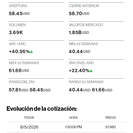
APERTURA
CIERRE ANTERIOR
58.45
58.70
USD
USD
VOLUMEN
VALOR DE MERCADO
3.69K
1.85B
USD
VAR. 1 AÑO
MÍN. 52 SEMANAS
+40.56%
40.44
USD
MÁX. 52 SEMANAS
VAR. EN EL AÑO
61.66
+22.40%
USD
RANGO DEL DÍA
RANGO 52 SEMANAS
57.81
-
58.45
40.44
-
61.66
USD
USD
USD
USD
Evolución de la cotización:
FECHA
HORA
PRECIO
8/5/2026
7:50:00 PM
57.980