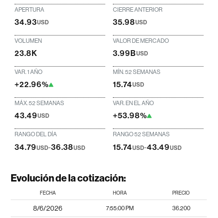
APERTURA
CIERRE ANTERIOR
34.93
35.98
USD
USD
VOLUMEN
VALOR DE MERCADO
23.8K
3.99B
USD
VAR. 1 AÑO
MÍN. 52 SEMANAS
+22.96%
15.74
USD
MÁX. 52 SEMANAS
VAR. EN EL AÑO
43.49
+53.98%
USD
RANGO DEL DÍA
RANGO 52 SEMANAS
34.79
-
36.38
15.74
-
43.49
USD
USD
USD
USD
Evolución de la cotización:
FECHA
HORA
PRECIO
8/6/2026
7:55:00 PM
36.200