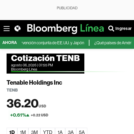
PUBLICIDAD
Ingresar
AHORA
a intervención conjunta de EE.UU. y Japón
¿Qué países de América Latina a
Cotización TENB
agosto 06, 2026 | 07:55 PM
Bloomberg Línea
Tenable Holdings Inc
TENB
36.20
USD
+0.61%
+0.22 USD
1D
1M
3M
YTD
1A
3A
5A