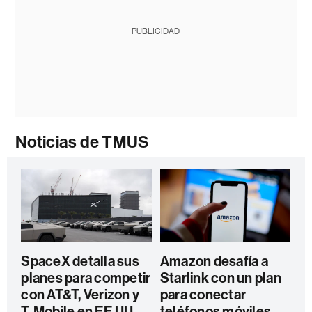
PUBLICIDAD
Noticias de TMUS
SpaceX detalla sus
Amazon desafía a
planes para competir
Starlink con un plan
con AT&T, Verizon y
para conectar
T-Mobile en EE.UU.
teléfonos móviles