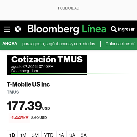
PUBLICIDAD
Ingresar
AHORA
sil para agosto, según bancos y corredurías
Dólar cae tras débil dato d
Cotización TMUS
agosto 07, 2026 | 07:40 PM
Bloomberg Línea
T-Mobile US Inc
TMUS
177.39
USD
-1.44%
-2.60 USD
1D
1M
3M
YTD
1A
3A
5A