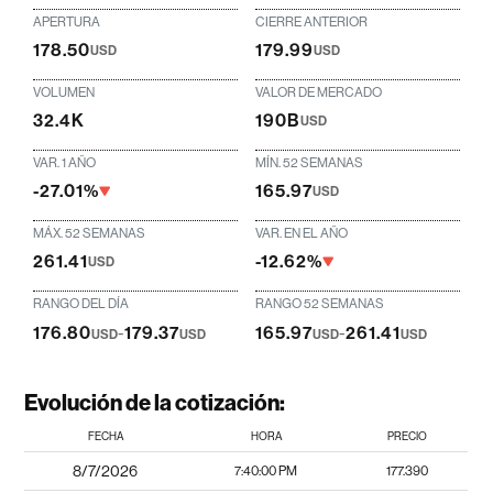
APERTURA
CIERRE ANTERIOR
178.50
179.99
USD
USD
VOLUMEN
VALOR DE MERCADO
32.4K
190B
USD
VAR. 1 AÑO
MÍN. 52 SEMANAS
-27.01%
165.97
USD
MÁX. 52 SEMANAS
VAR. EN EL AÑO
261.41
-12.62%
USD
RANGO DEL DÍA
RANGO 52 SEMANAS
176.80
-
179.37
165.97
-
261.41
USD
USD
USD
USD
Evolución de la cotización:
FECHA
HORA
PRECIO
8/7/2026
7:40:00 PM
177.390