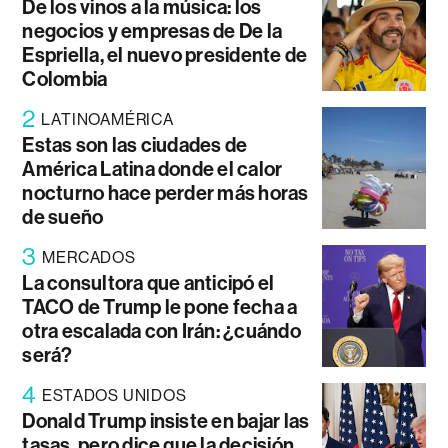
De los vinos a la música: los
negocios y empresas de De la
Espriella, el nuevo presidente de
Colombia
2
LATINOAMÉRICA
Estas son las ciudades de
América Latina donde el calor
nocturno hace perder más horas
de sueño
3
MERCADOS
La consultora que anticipó el
TACO de Trump le pone fecha a
otra escalada con Irán: ¿cuándo
será?
4
ESTADOS UNIDOS
Donald Trump insiste en bajar las
tasas, pero dice que la decisión