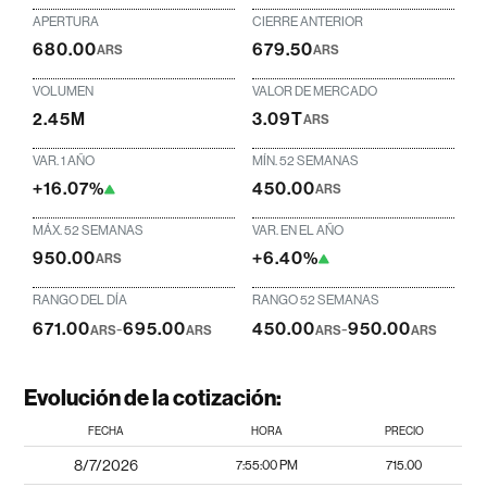
APERTURA
CIERRE ANTERIOR
680.00
679.50
ARS
ARS
VOLUMEN
VALOR DE MERCADO
2.45M
3.09T
ARS
VAR. 1 AÑO
MÍN. 52 SEMANAS
+16.07%
450.00
ARS
MÁX. 52 SEMANAS
VAR. EN EL AÑO
950.00
+6.40%
ARS
RANGO DEL DÍA
RANGO 52 SEMANAS
671.00
-
695.00
450.00
-
950.00
ARS
ARS
ARS
ARS
Evolución de la cotización:
FECHA
HORA
PRECIO
8/7/2026
7:55:00 PM
715.00