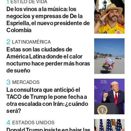
1
ESTILO DE VIDA
De los vinos a la música: los
negocios y empresas de De la
Espriella, el nuevo presidente de
Colombia
2
LATINOAMÉRICA
Estas son las ciudades de
América Latina donde el calor
nocturno hace perder más horas
de sueño
3
MERCADOS
La consultora que anticipó el
TACO de Trump le pone fecha a
otra escalada con Irán: ¿cuándo
será?
4
ESTADOS UNIDOS
Donald Trump insiste en bajar las