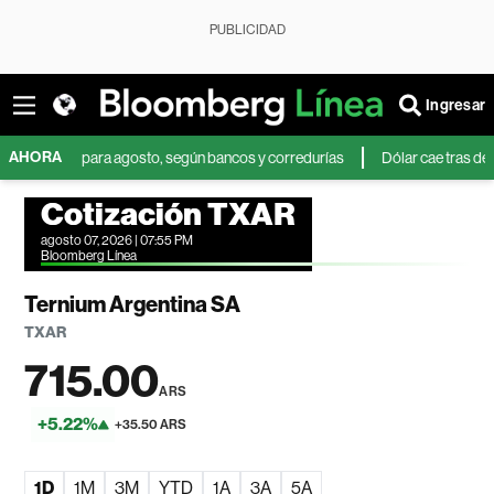
PUBLICIDAD
Ingresar
AHORA
sil para agosto, según bancos y corredurías
Dólar cae tras débil dato de
Cotización TXAR
agosto 07, 2026 | 07:55 PM
Bloomberg Línea
Ternium Argentina SA
TXAR
715.00
ARS
+5.22%
+35.50 ARS
1D
1M
3M
YTD
1A
3A
5A