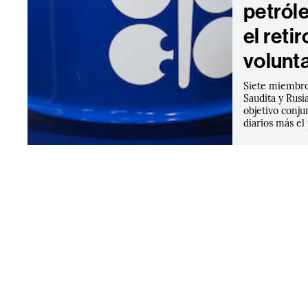
petról
el reti
volunt
Siete miembro
Saudita y Rus
objetivo conju
diarios más e