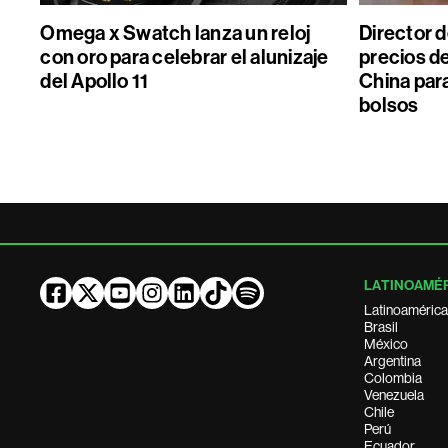
Omega x Swatch lanza un reloj
Director 
con oro para celebrar el alunizaje
precios de
del Apollo 11
China par
bolsos
LATINOAMÉ
Latinoamérica
Brasil
México
Argentina
Colombia
Venezuela
Chile
Perú
Ecuador