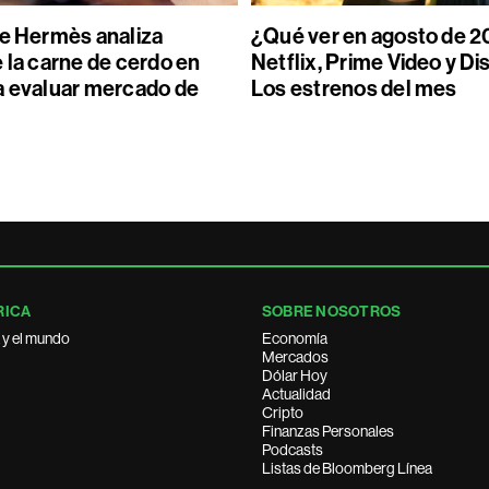
de Hermès analiza
¿Qué ver en agosto de 2
 la carne de cerdo en
Netflix, Prime Video y Di
a evaluar mercado de
Los estrenos del mes
RICA
SOBRE NOSOTROS
 y el mundo
Economía
Mercados
Dólar Hoy
Actualidad
Cripto
Finanzas Personales
Podcasts
Listas de Bloomberg Línea