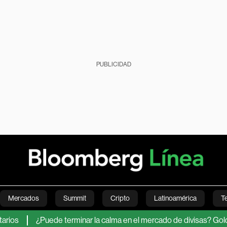
PUBLICIDAD
Mercados
Summit
Cripto
Latinoamérica
T
¿Puede terminar la calma en el mercado de divisas? Goldman S
Green
Economía
Estilo de vida
Mundo
Videos