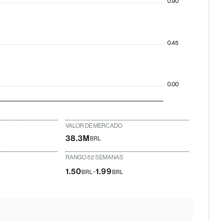
0.90
0.45
0.00
VALOR DE MERCADO
38.3M
BRL
RANGO 52 SEMANAS
-
1.50
1.99
BRL
BRL