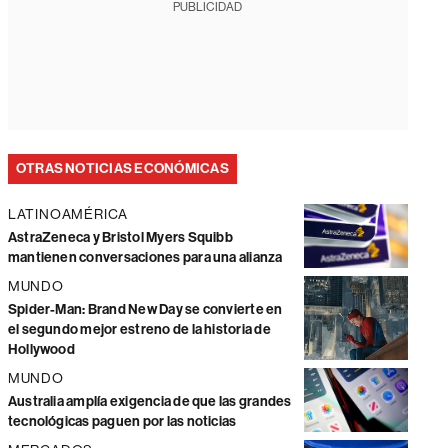
PUBLICIDAD
OTRAS NOTICIAS ECONÓMICAS
LATINOAMÉRICA
AstraZeneca y Bristol Myers Squibb
mantienen conversaciones para una alianza
MUNDO
Spider-Man: Brand New Day se convierte en
el segundo mejor estreno de la historia de
Hollywood
MUNDO
Australia amplía exigencia de que las grandes
tecnológicas paguen por las noticias