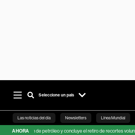
Seleccione un país
Las noticias del día
Newsletters
Línea Mundial
oducción de petróleo y concluye el retiro de recortes voluntarios
AHORA
Bloomberg 