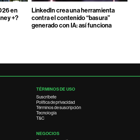
026 en
LinkedIn crea una herramienta
sney +?
contra el contenido “basura”
generado con IA: así funciona
TÉRMINOS DE USO
Suscríbete
Política de privacidad
Términos de suscripción
Tecnología
T&C
NEGOCIOS