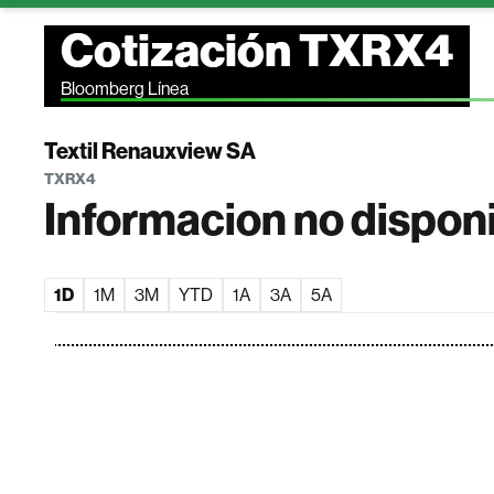
Cotización TXRX4
Bloomberg Línea
Textil Renauxview SA
TXRX4
Informacion no dispon
1D
1M
3M
YTD
1A
3A
5A