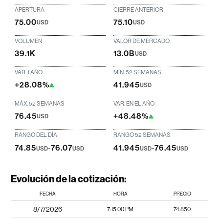
APERTURA
CIERRE ANTERIOR
75.00
75.10
USD
USD
VOLUMEN
VALOR DE MERCADO
39.1K
13.0B
USD
VAR. 1 AÑO
MÍN. 52 SEMANAS
+28.08%
41.945
USD
MÁX. 52 SEMANAS
VAR. EN EL AÑO
76.45
+48.48%
USD
RANGO DEL DÍA
RANGO 52 SEMANAS
74.85
-
76.07
41.945
-
76.45
USD
USD
USD
USD
Evolución de la cotización:
FECHA
HORA
PRECIO
8/7/2026
7:15:00 PM
74.850