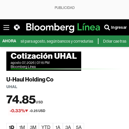
PUBLICIDAD
Ingresar
AHORA
 Brasil para agosto, según bancos y corredurías
Dólar cae tras débil da
Cotización UHAL
agosto 07, 2026 | 07:15 PM
Bloomberg Línea
U-Haul Holding Co
UHAL
74.85
USD
-0.33%
-0.25 USD
1D
1M
3M
YTD
1A
3A
5A