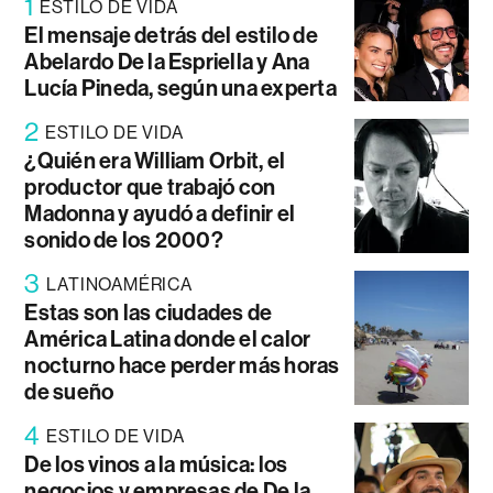
1
ESTILO DE VIDA
El mensaje detrás del estilo de
Abelardo De la Espriella y Ana
Lucía Pineda, según una experta
2
ESTILO DE VIDA
¿Quién era William Orbit, el
productor que trabajó con
Madonna y ayudó a definir el
sonido de los 2000?
3
LATINOAMÉRICA
Estas son las ciudades de
América Latina donde el calor
nocturno hace perder más horas
de sueño
4
ESTILO DE VIDA
De los vinos a la música: los
negocios y empresas de De la