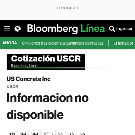
PUBLICIDAD
Ingresar
AHORA
4.500 millones tras elevar sus ganancias operativas
¿Hasta dónde puede
Cotización USCR
Bloomberg Línea
US Concrete Inc
USCR
Informacion no
disponible
1D
1M
3M
YTD
1A
3A
5A