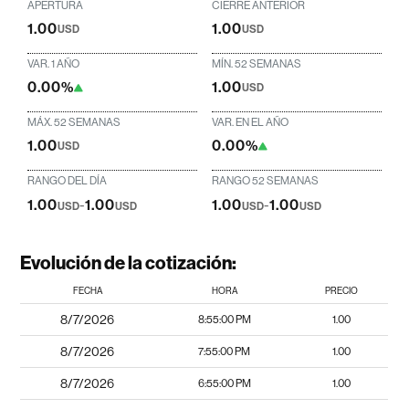
APERTURA
CIERRE ANTERIOR
1.00
1.00
USD
USD
VAR. 1 AÑO
MÍN. 52 SEMANAS
0.00%
1.00
USD
MÁX. 52 SEMANAS
VAR. EN EL AÑO
1.00
0.00%
USD
RANGO DEL DÍA
RANGO 52 SEMANAS
1.00
-
1.00
1.00
-
1.00
USD
USD
USD
USD
Evolución de la cotización:
FECHA
HORA
PRECIO
8/7/2026
8:55:00 PM
1.00
8/7/2026
7:55:00 PM
1.00
8/7/2026
6:55:00 PM
1.00