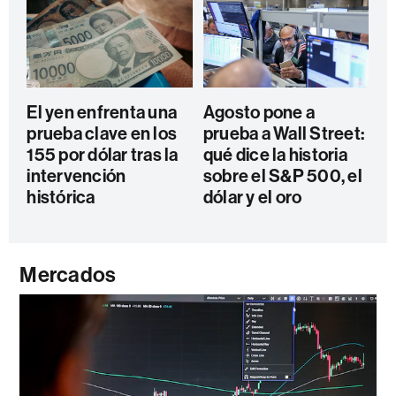
El yen enfrenta una
Agosto pone a
prueba clave en los
prueba a Wall Street:
155 por dólar tras la
qué dice la historia
intervención
sobre el S&P 500, el
histórica
dólar y el oro
Mercados