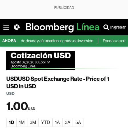
PUBLICIDAD
Ingresar
AHORA
ones de deuda y aún mantener grado de inversión
Fondos de crédito priv
Cotización USD
agosto 07, 2026 | 08:55 PM
Bloomberg Línea
USDUSD Spot Exchange Rate - Price of 1
USD in USD
USD
1.00
USD
1D
1M
3M
YTD
1A
3A
5A