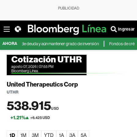
PUBLICIDAD
Ingresar
AHORA
ones de deuda y aún mantener grado de inversión
Fondos de crédito priv
Cotización UTHR
agosto 07, 2026 | 07:55 PM
Bloomberg Línea
United Therapeutics Corp
UTHR
538.915
USD
+1.21%
+6.425 USD
1D
1M
3M
YTD
1A
3A
5A