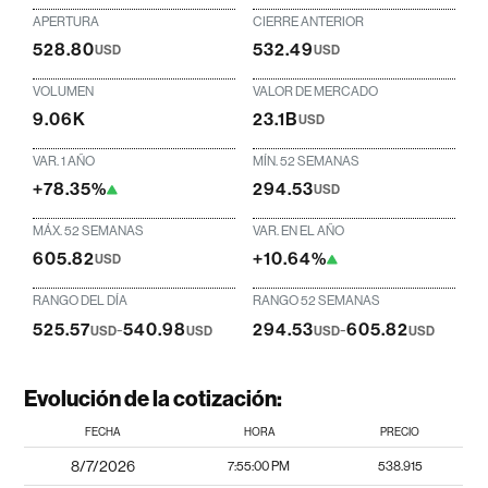
APERTURA
CIERRE ANTERIOR
528.80
532.49
USD
USD
VOLUMEN
VALOR DE MERCADO
9.06K
23.1B
USD
VAR. 1 AÑO
MÍN. 52 SEMANAS
+78.35%
294.53
USD
MÁX. 52 SEMANAS
VAR. EN EL AÑO
605.82
+10.64%
USD
RANGO DEL DÍA
RANGO 52 SEMANAS
525.57
-
540.98
294.53
-
605.82
USD
USD
USD
USD
Evolución de la cotización:
FECHA
HORA
PRECIO
8/7/2026
7:55:00 PM
538.915