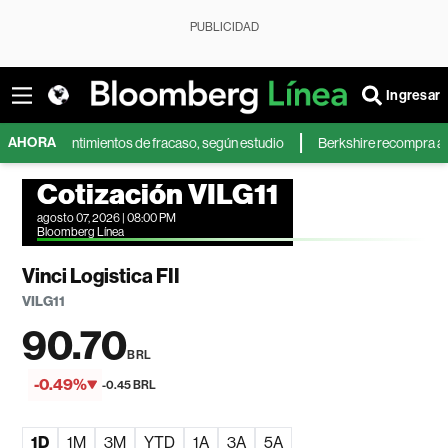
PUBLICIDAD
Ingresar
AHORA
ás sentimientos de fracaso, según estudio
Berkshire recompra acciones 
Cotización VILG11
agosto 07, 2026 | 08:00 PM
Bloomberg Línea
Vinci Logistica FII
VILG11
90.70
BRL
-0.49%
-0.45 BRL
1D
1M
3M
YTD
1A
3A
5A