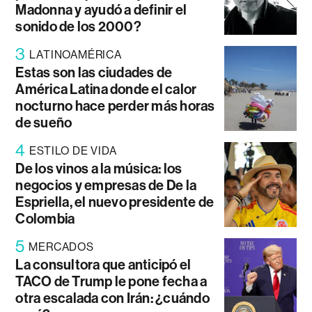
Madonna y ayudó a definir el
sonido de los 2000?
3
LATINOAMÉRICA
Estas son las ciudades de
América Latina donde el calor
nocturno hace perder más horas
de sueño
4
ESTILO DE VIDA
De los vinos a la música: los
negocios y empresas de De la
Espriella, el nuevo presidente de
Colombia
5
MERCADOS
La consultora que anticipó el
TACO de Trump le pone fecha a
otra escalada con Irán: ¿cuándo