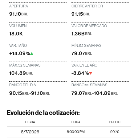
APERTURA
CIERRE ANTERIOR
91.10
91.15
BRL
BRL
VOLUMEN
VALOR DE MERCADO
18.0K
1.36B
BRL
VAR. 1 AÑO
MÍN. 52 SEMANAS
+14.09%
79.07
BRL
MÁX. 52 SEMANAS
VAR. EN EL AÑO
104.89
-8.84%
BRL
RANGO DEL DÍA
RANGO 52 SEMANAS
90.15
-
91.10
79.07
-
104.89
BRL
BRL
BRL
BRL
Evolución de la cotización:
FECHA
HORA
PRECIO
8/7/2026
8:00:00 PM
90.70