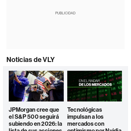
PUBLICIDAD
Noticias de VLY
JPMorgan cree que
Tecnológicas
el S&P 500 seguirá
impulsan a los
subiendo en 2026: la
mercados con
lista de sus acciones
optimismo por Nvidia