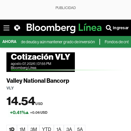
PUBLICIDAD
Ingresar
AHORA
nes de deuda y aún mantener grado de inversión
Fondos de crédito priva
Cotización VLY
agosto 07, 2026 | 07:55 PM
Bloomberg Línea
Valley National Bancorp
VLY
14.54
USD
+0.41%
+0.06 USD
1D
1M
3M
YTD
1A
3A
5A