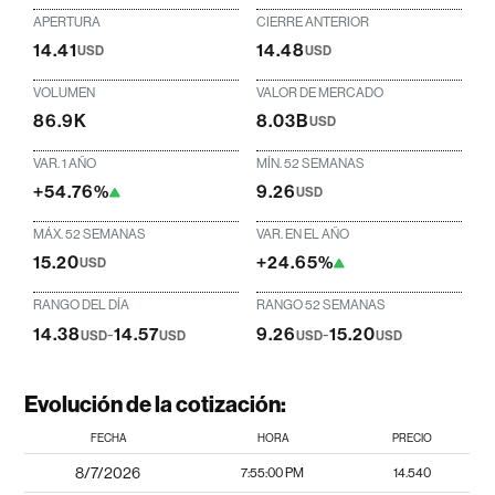
APERTURA
CIERRE ANTERIOR
14.41
14.48
USD
USD
VOLUMEN
VALOR DE MERCADO
86.9K
8.03B
USD
VAR. 1 AÑO
MÍN. 52 SEMANAS
+54.76%
9.26
USD
MÁX. 52 SEMANAS
VAR. EN EL AÑO
15.20
+24.65%
USD
RANGO DEL DÍA
RANGO 52 SEMANAS
14.38
-
14.57
9.26
-
15.20
USD
USD
USD
USD
Evolución de la cotización:
FECHA
HORA
PRECIO
8/7/2026
7:55:00 PM
14.540