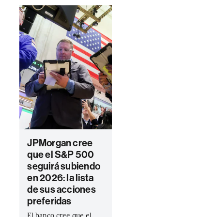
JPMorgan cree
que el S&P 500
seguirá subiendo
en 2026: la lista
de sus acciones
preferidas
El banco cree que el