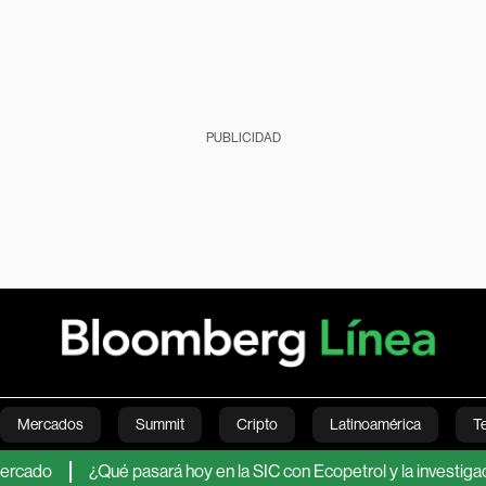
PUBLICIDAD
Mercados
Summit
Cripto
Latinoamérica
T
¿Qué pasará hoy en la SIC con Ecopetrol y la investigación por c
Green
Economía
Estilo de vida
Mundo
Videos