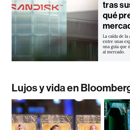
tras su
qué pr
merca
La caída de la
entre unas ex
una guía que 
al mercado.
Lujos y vida en Bloomber