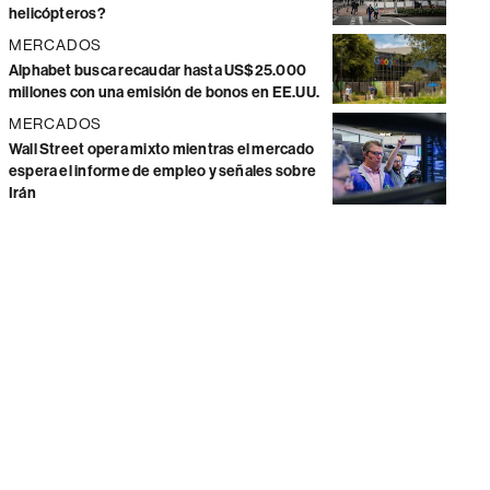
helicópteros?
MERCADOS
Alphabet busca recaudar hasta US$25.000
millones con una emisión de bonos en EE.UU.
MERCADOS
Wall Street opera mixto mientras el mercado
espera el informe de empleo y señales sobre
Irán