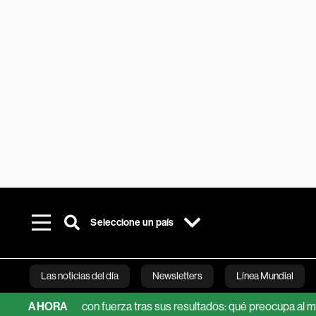
Seleccione un país
Las noticias del día
Newsletters
Línea Mundial
00 cae con fuerza tras sus resultados: qué preocupa al mercado
AHORA
Bloomberg 