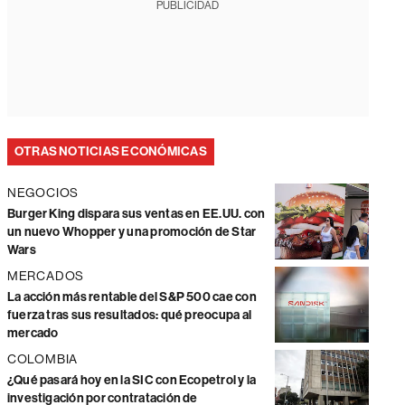
PUBLICIDAD
OTRAS NOTICIAS ECONÓMICAS
NEGOCIOS
Burger King dispara sus ventas en EE.UU. con
un nuevo Whopper y una promoción de Star
Wars
MERCADOS
La acción más rentable del S&P 500 cae con
fuerza tras sus resultados: qué preocupa al
mercado
COLOMBIA
¿Qué pasará hoy en la SIC con Ecopetrol y la
investigación por contratación de