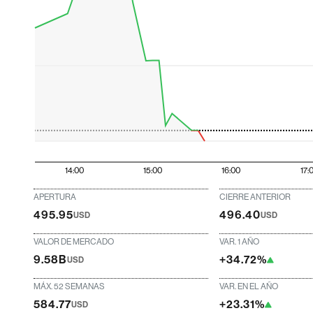
14:00
15:00
16:00
17:
APERTURA
CIERRE ANTERIOR
495.95
496.40
USD
USD
VALOR DE MERCADO
VAR. 1 AÑO
9.58B
+34.72%
USD
MÁX. 52 SEMANAS
VAR. EN EL AÑO
584.77
+23.31%
USD