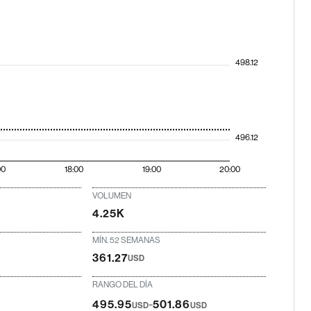
498.12
496.12
00
18:00
19:00
20:00
VOLUMEN
4.25K
MÍN. 52 SEMANAS
361.27
USD
RANGO DEL DÍA
-
495.95
501.86
USD
USD