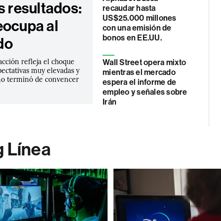
s resultados:
recaudar hasta
US$25.000 millones
eocupa al
con una emisión de
bonos en EE.UU.
do
 acción refleja el choque
Wall Street opera mixto
pectativas muy elevadas y
mientras el mercado
no terminó de convencer
espera el informe de
empleo y señales sobre
Irán
g Línea