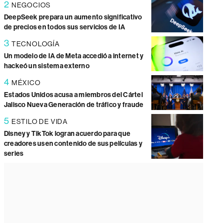
2
NEGOCIOS
DeepSeek prepara un aumento significativo
de precios en todos sus servicios de IA
3
TECNOLOGÍA
Un modelo de IA de Meta accedió a internet y
hackeó un sistema externo
4
MÉXICO
Estados Unidos acusa a miembros del Cártel
Jalisco Nueva Generación de tráfico y fraude
5
ESTILO DE VIDA
Disney y TikTok logran acuerdo para que
creadores usen contenido de sus películas y
series