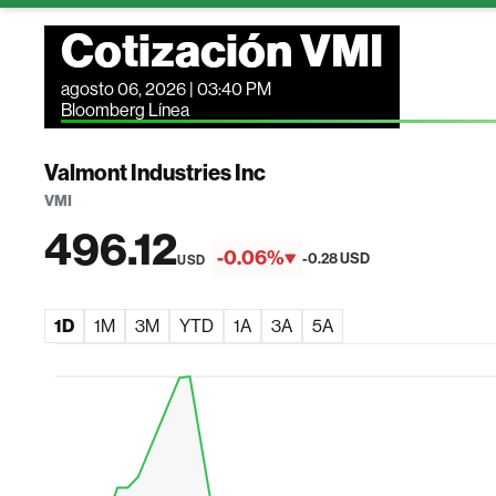
Cotización VMI
agosto 06, 2026 | 03:40 PM
Bloomberg Línea
Valmont Industries Inc
VMI
496.12
-0.06%
-0.28 USD
USD
1D
1M
3M
YTD
1A
3A
5A