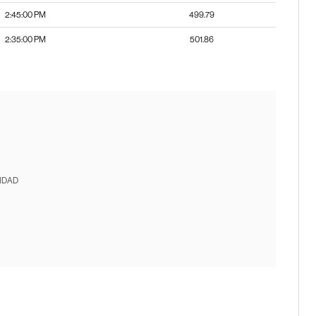
2:45:00 PM
499.79
2:35:00 PM
501.86
IDAD