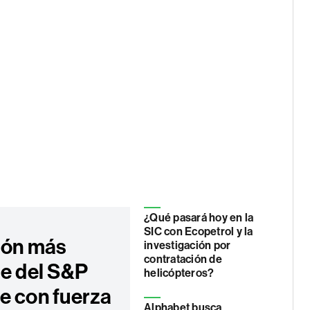
¿Qué pasará hoy en la
SIC con Ecopetrol y la
ión más
investigación por
contratación de
le del S&P
helicópteros?
e con fuerza
Alphabet busca