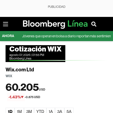
PUBLICIDAD
AHORA
Jóvenes que operan en bolsa a diario reportan más sentimient
Cotización WIX
agosto 07, 2026 | 07:55 PM
Bloomberg Línea
Wix.com Ltd
WIX
60.205
USD
-1.43%
-0.875 USD
1D
1M
3M
YTD
1A
3A
5A