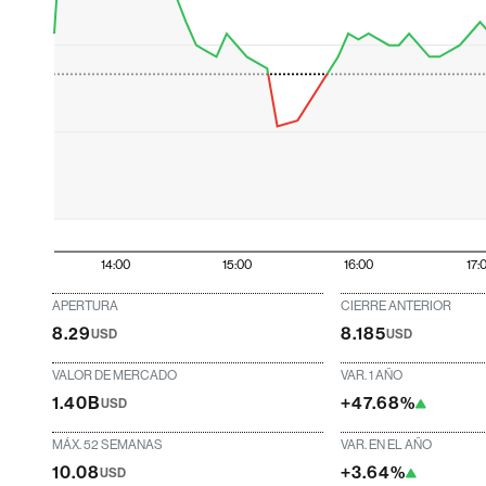
14:00
15:00
16:00
17:
APERTURA
CIERRE ANTERIOR
8.29
8.185
USD
USD
VALOR DE MERCADO
VAR. 1 AÑO
1.40B
+47.68%
USD
MÁX. 52 SEMANAS
VAR. EN EL AÑO
10.08
+3.64%
USD