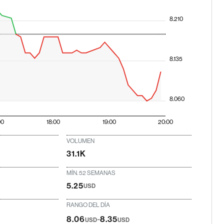
8.210
8.135
8.060
00
18:00
19:00
20:00
VOLUMEN
31.1K
MÍN. 52 SEMANAS
5.25
USD
RANGO DEL DÍA
-
8.06
8.35
USD
USD