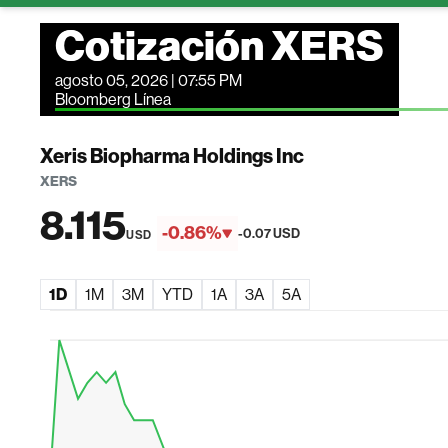
Cotización XERS
agosto 05, 2026 | 07:55 PM
Bloomberg Línea
Xeris Biopharma Holdings Inc
XERS
8.115
-0.86%
-0.07 USD
USD
1D
1M
3M
YTD
1A
3A
5A