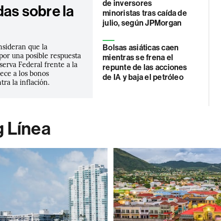
de inversores
das sobre la
minoristas tras caída de
julio, según JPMorgan
nsideran que la
Bolsas asiáticas caen
por una posible respuesta
mientras se frena el
eserva Federal frente a la
repunte de las acciones
rece a los bonos
de IA y baja el petróleo
tra la inflación.
g Línea