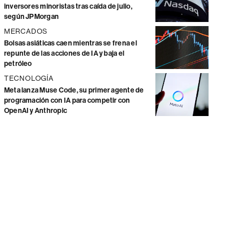
inversores minoristas tras caída de julio,
según JPMorgan
MERCADOS
Bolsas asiáticas caen mientras se frena el
repunte de las acciones de IA y baja el
petróleo
TECNOLOGÍA
Meta lanza Muse Code, su primer agente de
programación con IA para competir con
OpenAI y Anthropic