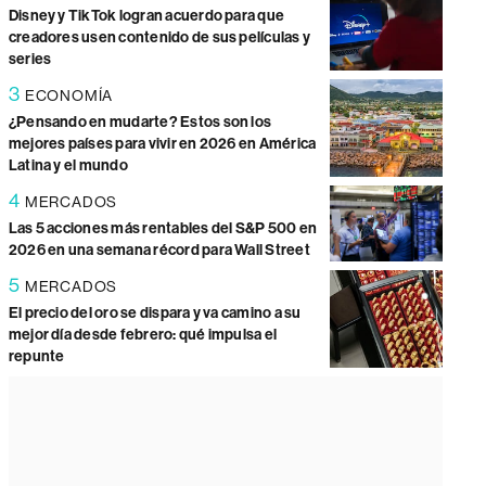
Disney y TikTok logran acuerdo para que
creadores usen contenido de sus películas y
series
3
ECONOMÍA
¿Pensando en mudarte? Estos son los
mejores países para vivir en 2026 en América
Latina y el mundo
4
MERCADOS
Las 5 acciones más rentables del S&P 500 en
2026 en una semana récord para Wall Street
5
MERCADOS
El precio del oro se dispara y va camino a su
mejor día desde febrero: qué impulsa el
repunte