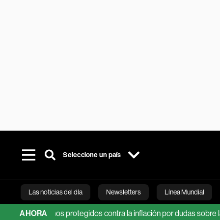
Seleccione un país
Las noticias del día
Newsletters
Línea Mundial
los bonos protegidos contra la inflación por dudas sobre la Fed
AHORA
Bloomberg 