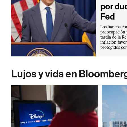
por du
Fed
Los bancos co
preocupación 
tardía de la R
inflación favo
protegidos con
Lujos y vida en Bloomber