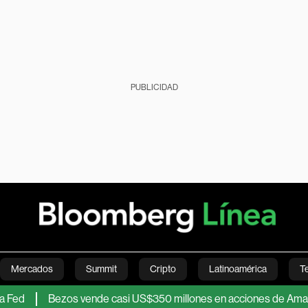
PUBLICIDAD
Mercados
Summit
Cripto
Latinoamérica
T
Bezos vende casi US$350 millones en acciones de Amazon tras m
Green
Economía
Estilo de vida
Mundo
Videos