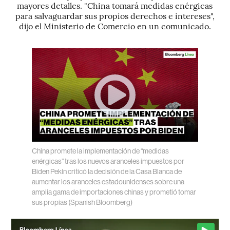
mayores detalles. "China tomará medidas enérgicas
para salvaguardar sus propios derechos e intereses",
dijo el Ministerio de Comercio en un comunicado.
China promete la implementación de “medidas
enérgicas” tras los nuevos aranceles impuestos por
Biden
Pekín criticó la decisión de la Casa Blanca de
aumentar los aranceles estadounidenses sobre una
amplia gama de importaciones chinas y prometió tomar
sus propias
(Spanish Bloomberg)