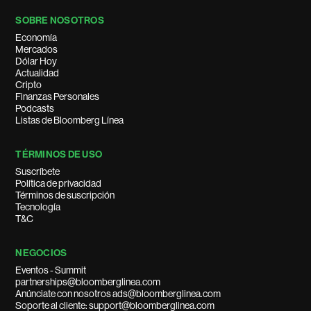
SOBRE NOSOTROS
Economía
Mercados
Dólar Hoy
Actualidad
Cripto
Finanzas Personales
Podcasts
Listas de Bloomberg Línea
TÉRMINOS DE USO
Suscríbete
Política de privacidad
Términos de suscripción
Tecnología
T&C
NEGOCIOS
Eventos - Summit
partnerships@bloomberglinea.com
Anúnciate con nosotros ads@bloomberglinea.com
Soporte al cliente: support@bloomberglinea.com