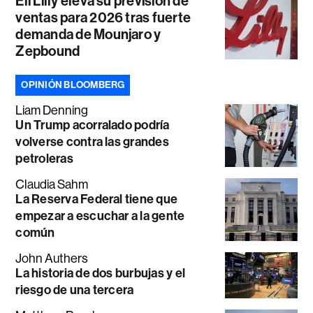
Eli Lilly eleva su previsión de
ventas para 2026 tras fuerte
demanda de Mounjaro y
Zepbound
OPINIÓN BLOOMBERG
Liam Denning
Un Trump acorralado podría
volverse contra las grandes
petroleras
Claudia Sahm
La Reserva Federal tiene que
empezar a escuchar a la gente
común
John Authers
La historia de dos burbujas y el
riesgo de una tercera