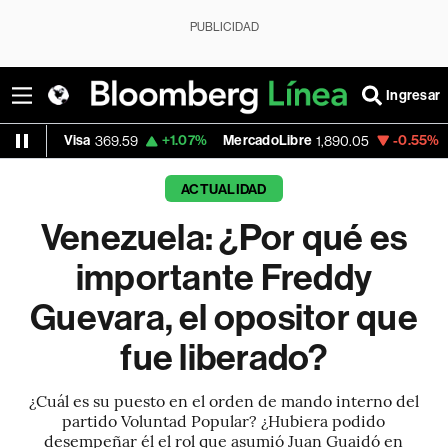
PUBLICIDAD
Ingresar
a
+1.07%
MercadoLibre
-0.55%
Banco de Bo
369.59
1,890.05
ACTUALIDAD
Venezuela: ¿Por qué es
importante Freddy
Guevara, el opositor que
fue liberado?
¿Cuál es su puesto en el orden de mando interno del
partido Voluntad Popular? ¿Hubiera podido
desempeñar él el rol que asumió Juan Guaidó en