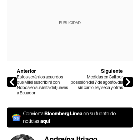
PUBLICIDAD
Anterior
Siguiente
Estos serán los acuerdos
Medidas en Cali por
que Milei suscribirá con
posesión del 7 de agosto: día
Noboa en su visita del jueves
sin carro, ley seca y otras
a Ecuador
Convierta
Bloomberg Línea
en su fuente de
noticias
aquí
Andreína Itriago