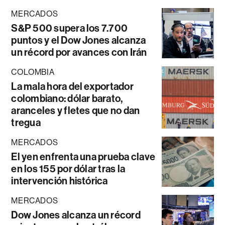
MERCADOS
S&P 500 supera los 7.700
puntos y el Dow Jones alcanza
un récord por avances con Irán
COLOMBIA
La mala hora del exportador
colombiano: dólar barato,
aranceles y fletes que no dan
tregua
MERCADOS
El yen enfrenta una prueba clave
en los 155 por dólar tras la
intervención histórica
MERCADOS
Dow Jones alcanza un récord