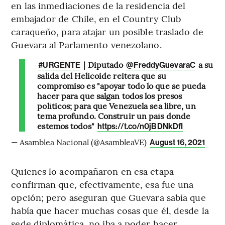
en las inmediaciones de la residencia del
embajador de Chile, en el Country Club
caraqueño, para atajar un posible traslado de
Guevara al Parlamento venezolano.
| Diputado
a su
#URGENTE
@FreddyGuevaraC
salida del Helicoide reitera que su
compromiso es "apoyar todo lo que se pueda
hacer para que salgan todos los presos
políticos; para que Venezuela sea libre, un
tema profundo. Construir un país donde
estemos todos"
https://t.co/n0jBDNkDfI
— Asamblea Nacional (@AsambleaVE)
August 16, 2021
Quienes lo acompañaron en esa etapa
confirman que, efectivamente, esa fue una
opción; pero aseguran que Guevara sabía que
había que hacer muchas cosas que él, desde la
sede diplomática, no iba a poder hacer.