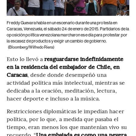
Freddy Guevara habla en un escenario durante una protesta en
Caracas, Venezuela, el sábado 24 de enero de 2015. Partidarios de la
oposición política venezolana marcharon ese día para protestar por
la escasez de productos y exigir un cambio de gobierno.
(Bloomberg/Wilfredo Riera)
Esto lo llevó a
resguardarse indefinidamente
en la residencia del embajador de Chile, en
Caracas
, desde donde desempeñó una
actividad política más intelectual, mientras se
dedicaba a la oración, meditación, lectura,
hacer deporte e incluso a la música.
Restricciones diplomáticas le impedían hacer
política, por lo que, a medida que pasaba el
tiempo, eran menos los que mantenían vivo su
recuerdo. “
Una embajada es como una nevera