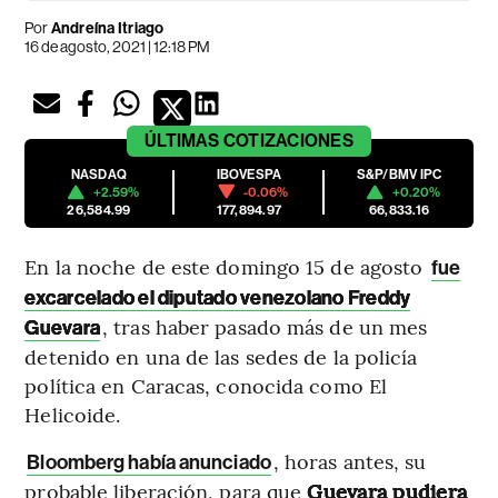
Por
Andreína Itriago
16 de agosto, 2021 | 12:18 PM
ÚLTIMAS
COTIZACIONES
NASDAQ
IBOVESPA
S&P/BMV IPC
+2.59%
-0.06%
+0.20%
26,584.99
177,894.97
66,833.16
En la noche de este domingo 15 de agosto
fue
excarcelado el diputado venezolano Freddy
, tras haber pasado más de un mes
Guevara
detenido en una de las sedes de la policía
política en Caracas, conocida como El
Helicoide.
, horas antes, su
Bloomberg había anunciado
probable liberación, para que
Guevara pudiera