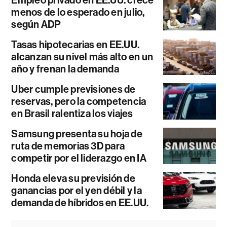
menos de lo esperado en julio,
según ADP
Tasas hipotecarias en EE.UU.
alcanzan su nivel más alto en un
año y frenan la demanda
Uber cumple previsiones de
reservas, pero la competencia
en Brasil ralentiza los viajes
Samsung presenta su hoja de
ruta de memorias 3D para
competir por el liderazgo en IA
Honda eleva su previsión de
ganancias por el yen débil y la
demanda de híbridos en EE.UU.