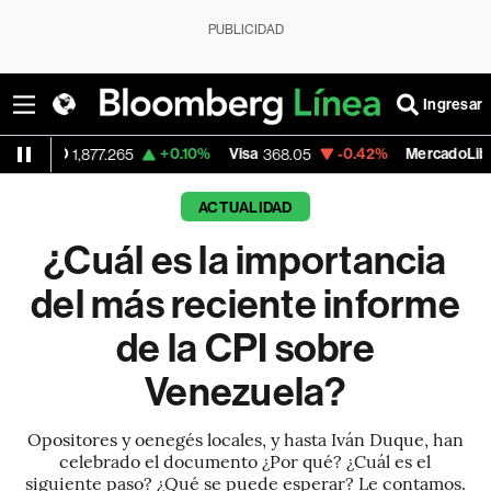
PUBLICIDAD
Ingresar
+0.10%
Visa
-0.42%
MercadoLibre
7.265
368.05
1,929.49
ACTUALIDAD
¿Cuál es la importancia
del más reciente informe
de la CPI sobre
Venezuela?
Opositores y oenegés locales, y hasta Iván Duque, han
celebrado el documento ¿Por qué? ¿Cuál es el
siguiente paso? ¿Qué se puede esperar? Le contamos.