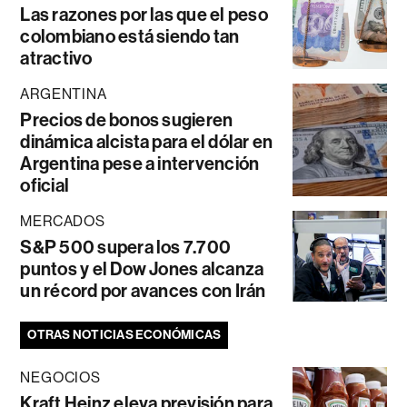
Las razones por las que el peso
colombiano está siendo tan
atractivo
ARGENTINA
Precios de bonos sugieren
dinámica alcista para el dólar en
Argentina pese a intervención
oficial
MERCADOS
S&P 500 supera los 7.700
puntos y el Dow Jones alcanza
un récord por avances con Irán
OTRAS NOTICIAS ECONÓMICAS
NEGOCIOS
Kraft Heinz eleva previsión para