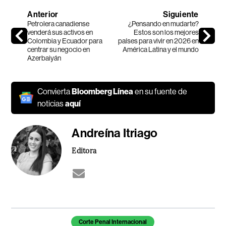
Anterior
Siguiente
Petrolera canadiense
¿Pensando en mudarte?
venderá sus activos en
Estos son los mejores
Colombia y Ecuador para
países para vivir en 2026 en
centrar su negocio en
América Latina y el mundo
Azerbaiyán
Convierta
Bloomberg Línea
en su fuente de
noticias
aquí
Andreína Itriago
Editora
Temas de este artículo
Corte Penal Internacional