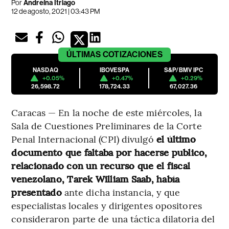
Por
Andreína Itriago
12 de agosto, 2021 | 03:43 PM
ÚLTIMAS
COTIZACIONES
NASDAQ
IBOVESPA
S&P/BMV IPC
+0.05%
+0.47%
+0.29%
26,598.72
178,724.33
67,027.36
Caracas — En la noche de este miércoles, la
Sala de Cuestiones Preliminares de la Corte
Penal Internacional (CPI) divulgó
el último
documento que faltaba por hacerse publico,
relacionado con un recurso que el fiscal
venezolano, Tarek William Saab, había
presentado
ante dicha instancia, y que
especialistas locales y dirigentes opositores
consideraron parte de una táctica dilatoria del