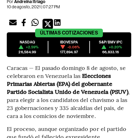
Por
Andreína Itriago
10 de agosto, 2021 | 07:27 PM
ÚLTIMAS
COTIZACIONES
NASDAQ
IBOVESPA
S&P/BMV IPC
+2.59%
-0.06%
+0.20%
26,584.99
177,894.97
66,833.16
Caracas — El pasado domingo 8 de agosto, se
celebraron en Venezuela las
Elecciones
Primarias Abiertas (EPA) del gobernante
Partido Socialista Unido de Venezuela (PSUV)
,
para elegir a los candidatos del chavismo a las
23 gobernaciones y 335 alcaldías del país, de
cara a los comicios de noviembre.
El proceso, aunque organizado por el partido
que fundó el fallecido expresidente