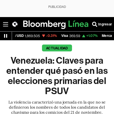
PUBLICIDAD
Ingresar
-0.31%
Visa
+1.07%
MercadoLibre
69.505
369.59
1,890.05
ACTUALIDAD
Venezuela: Claves para
entender qué pasó en las
elecciones primarias del
PSUV
La violencia caracterizó una jornada en la que no se
definieron los nombres de todos los candidatos del
chavismo para los comicios del 21 de noviembre.