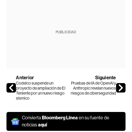
PUBLICIDAD
Anterior
Siguiente
Codelco suspende un
Pruebas de IA de OpenAI y
proyecto de ampliación de El
Anthropic revelan nuevos
Teniente por un nuevo riesgo
riesgos de ciberseguridad
sísmico
Convierta
Bloomberg Línea
en su fuente de
noticias
aquí