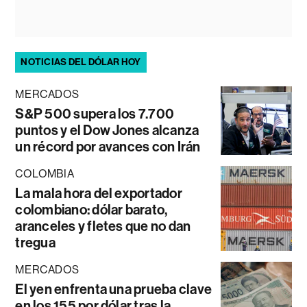
NOTICIAS DEL DÓLAR HOY
MERCADOS
S&P 500 supera los 7.700
puntos y el Dow Jones alcanza
un récord por avances con Irán
COLOMBIA
La mala hora del exportador
colombiano: dólar barato,
aranceles y fletes que no dan
tregua
MERCADOS
El yen enfrenta una prueba clave
en los 155 por dólar tras la