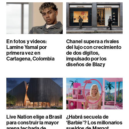
En fotos y videos:
Chanel supera a rivales
Lamine Yamal por
del lujo con crecimiento
primera vez en
de dos dígitos,
Cartagena, Colombia
impulsado por los
diseños de Blazy
Live Nation elige a Brasil
¿Habrá secuela de
para construir la mayor
‘Barbie’? Los millonarios
arena techada de
sueldos de Margot