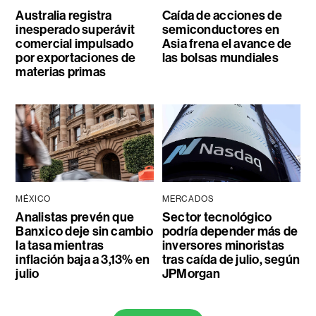
Australia registra
Caída de acciones de
inesperado superávit
semiconductores en
comercial impulsado
Asia frena el avance de
por exportaciones de
las bolsas mundiales
materias primas
MÉXICO
MERCADOS
Analistas prevén que
Sector tecnológico
Banxico deje sin cambio
podría depender más de
la tasa mientras
inversores minoristas
inflación baja a 3,13% en
tras caída de julio, según
julio
JPMorgan