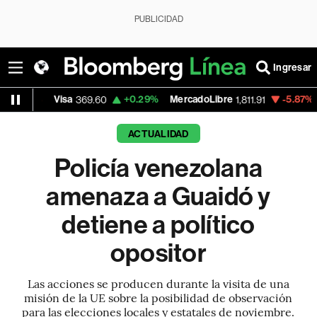
PUBLICIDAD
Ingresar
isa
+0.29%
MercadoLibre
-5.87%
Banco de B
369.60
1,811.91
ACTUALIDAD
Policía venezolana
amenaza a Guaidó y
detiene a político
opositor
Las acciones se producen durante la visita de una
misión de la UE sobre la posibilidad de observación
para las elecciones locales y estatales de noviembre.