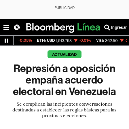
PUBLICIDAD
Ingresar
05%
ETH/USD
-0.01%
Visa
-2.15%
Mercad
1,913.753
362.50
ACTUALIDAD
Represión a oposición
empaña acuerdo
electoral en Venezuela
Se complican las incipientes conversaciones
destinadas a establecer las reglas básicas para las
próximas elecciones.