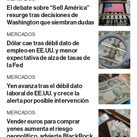
El debate sobre “Sell América”
resurge tras decisiones de
Washington que siembran dudas
MERCADOS
Dólar cae tras débil dato de
empleo en EE.UU. y menor
expectativa de alza de tasas de
la Fed
MERCADOS
Yen avanza tras el débil dato
laboral de EE.UU. y crece la
alerta por posible intervención
MERCADOS
Vender euros para comprar
yenes aumenta el riesgo
geopolítico, advierte BlackRock