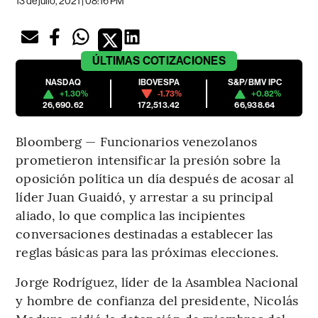
13 de julio, 2021 | 08:16 PM
ÚLTIMAS
COTIZACIONES
NASDAQ
IBOVESPA
S&P/BMV IPC
+1.30%
-1.73%
+0.82%
26,690.62
172,513.42
66,938.64
Bloomberg — Funcionarios venezolanos
prometieron intensificar la presión sobre la
oposición política un día después de acosar al
líder Juan Guaidó, y arrestar a su principal
aliado, lo que complica las incipientes
conversaciones destinadas a establecer las
reglas básicas para las próximas elecciones.
Jorge Rodríguez, líder de la Asamblea Nacional
y hombre de confianza del presidente, Nicolás