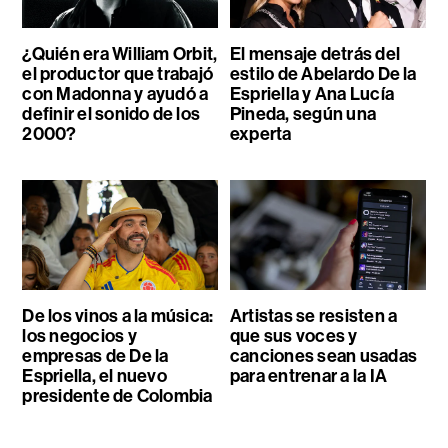
¿Quién era William Orbit,
El mensaje detrás del
el productor que trabajó
estilo de Abelardo De la
con Madonna y ayudó a
Espriella y Ana Lucía
definir el sonido de los
Pineda, según una
2000?
experta
De los vinos a la música:
Artistas se resisten a
los negocios y
que sus voces y
empresas de De la
canciones sean usadas
Espriella, el nuevo
para entrenar a la IA
presidente de Colombia