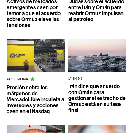
Activos de mercados
Dudas sobre el acuerdo
emergentes caen por
entre Irán y Omán para
temor a que el acuerdo
reabrir Ormuz impulsan
sobre Ormuz eleve las
al petróleo
tensiones
MUNDO
ARGENTINA
Irán dice que acuerdo
Presión sobre los
con Omán para
márgenes de
gestionar el estrecho de
MercadoLibre inquieta a
Ormuz está en su fase
inversores y acciones
final
caen en el Nasdaq