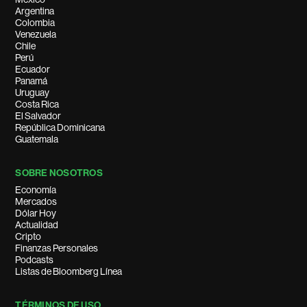
Argentina
Colombia
Venezuela
Chile
Perú
Ecuador
Panamá
Uruguay
Costa Rica
El Salvador
República Dominicana
Guatemala
SOBRE NOSOTROS
Economía
Mercados
Dólar Hoy
Actualidad
Cripto
Finanzas Personales
Podcasts
Listas de Bloomberg Línea
TÉRMINOS DE USO