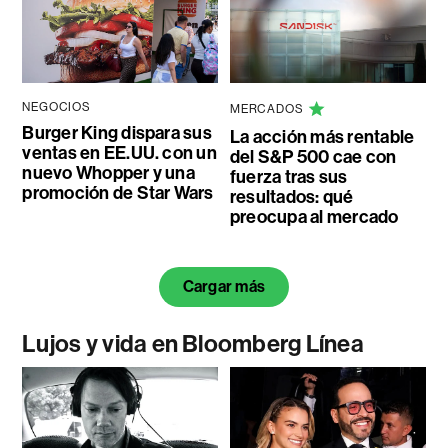
NEGOCIOS
MERCADOS
Burger King dispara sus
La acción más rentable
ventas en EE.UU. con un
del S&P 500 cae con
nuevo Whopper y una
fuerza tras sus
promoción de Star Wars
resultados: qué
preocupa al mercado
Cargar más
Lujos y vida en Bloomberg Línea