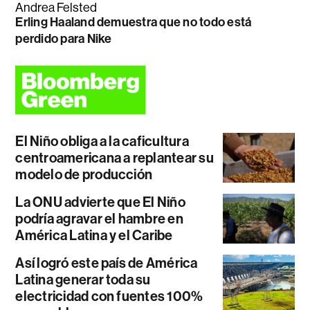
Andrea Felsted
Erling Haaland demuestra que no todo está
perdido para Nike
El Niño obliga a la caficultura
centroamericana a replantear su
modelo de producción
La ONU advierte que El Niño
podría agravar el hambre en
América Latina y el Caribe
Así logró este país de América
Latina generar toda su
electricidad con fuentes 100%