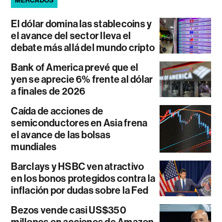
MERCADOS
El dólar domina las stablecoins y
el avance del sector lleva el
debate más allá del mundo cripto
Bank of America prevé que el
yen se aprecie 6% frente al dólar
a finales de 2026
Caída de acciones de
semiconductores en Asia frena
el avance de las bolsas
mundiales
Barclays y HSBC ven atractivo
en los bonos protegidos contra la
inflación por dudas sobre la Fed
Bezos vende casi US$350
millones en acciones de Amazon