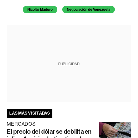
Temas de este artículo
Nicolás Maduro
Negociación de Venezuela
PUBLICIDAD
LAS MÁS VISITADAS
MERCADOS
El precio del dólar se debilita en