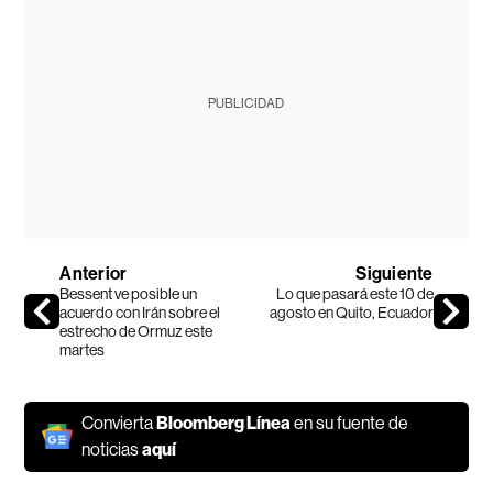
PUBLICIDAD
Anterior
Siguiente
Bessent ve posible un
Lo que pasará este 10 de
acuerdo con Irán sobre el
agosto en Quito, Ecuador
estrecho de Ormuz este
martes
Convierta
Bloomberg Línea
en su fuente de
noticias
aquí