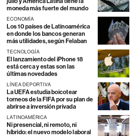
julio y América Latina tiene la
moneda más fuerte del mundo
ECONOMÍA
Los 10 países de Latinoamérica
en donde los bancos generan
más utilidades, según Felaban
TECNOLOGÍA
El lanzamiento del iPhone 18
está cerca y estas son las
últimas novedades
LÍNEA DEPORTIVA
La UEFA estudia boicotear
torneos de la FIFA por su plan de
abrirse a inversión privada
LATINOAMÉRICA
Ni presencial, ni remoto, ni
híbrido: el nuevo modelo laboral