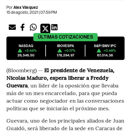
Por
Alex Vásquez
15 de agosto, 2021 | 07:59 PM
ÚLTIMAS
COTIZACIONES
NASDAQ
IBOVESPA
S&P/BMV IPC
+2.44%
+0.17%
+0.48%
26,546.50
178,294.97
67,014.38
(Bloomberg) —
El presidente de Venezuela,
Nicolás Maduro, espera liberar a Freddy
Guevara
, un líder de la oposición que llevaba
más de un mes encarcelado, para que pueda
actuar como negociador en las conversaciones
políticas que se iniciarán el próximo mes.
Guevara, uno de los principales aliados de Juan
Guaidó, será liberado de la sede en Caracas de