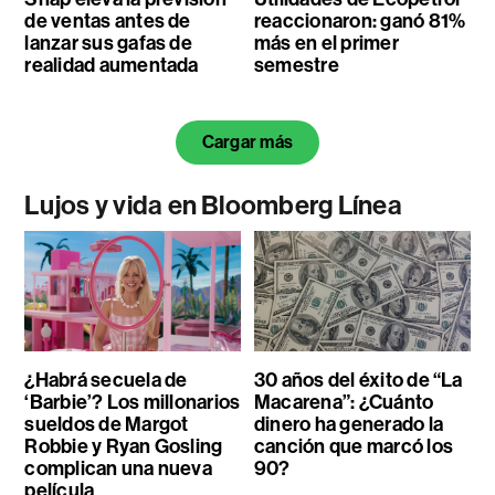
de ventas antes de
reaccionaron: ganó 81%
lanzar sus gafas de
más en el primer
realidad aumentada
semestre
Cargar más
Lujos y vida en Bloomberg Línea
¿Habrá secuela de
30 años del éxito de “La
‘Barbie’? Los millonarios
Macarena”: ¿Cuánto
sueldos de Margot
dinero ha generado la
Robbie y Ryan Gosling
canción que marcó los
complican una nueva
90?
película