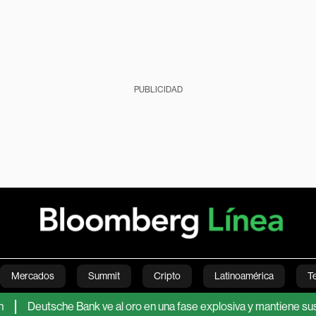
PUBLICIDAD
Mercados
Summit
Cripto
Latinoamérica
T
he Bank ve al oro en una fase explosiva y mantiene sus proyeccion
Green
Economía
Estilo de vida
Mundo
Videos