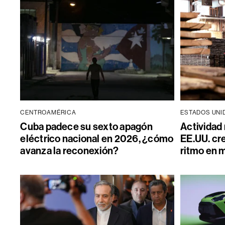
CENTROAMÉRICA
ESTADOS UNI
Cuba padece su sexto apagón
Actividad
eléctrico nacional en 2026, ¿cómo
EE.UU. cre
avanza la reconexión?
ritmo en 