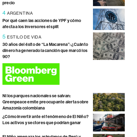
precio
4
ARGENTINA
Por qué caen las acciones de YPF y cómo
afecta a los inversores el split
5
ESTILO DE VIDA
30 años del éxito de “La Macarena”: ¿Cuánto
dinero ha generado la canción que marcó los
90?
Ni los parques nacionales se salvan:
Greenpeace emite preocupante alerta sobre
Amazonía colombiana
¿Cómo invertir ante el fenómeno de El Niño?
Los activos y sectores que podrían ganar
El Niño amenaza los arándanos de Perú y