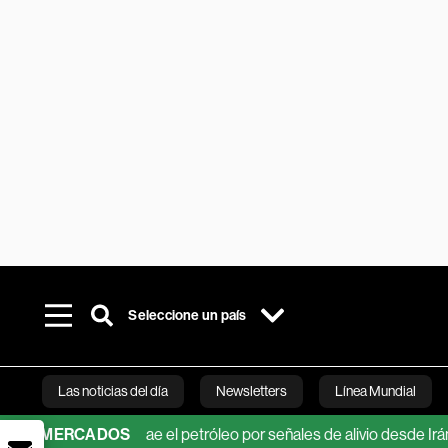
Seleccione un país
Las noticias del día
Newsletters
Línea Mundial
entras cae el petróleo por señales de alivio desde Irán
MERCADOS
Deutsc
Bloomberg 