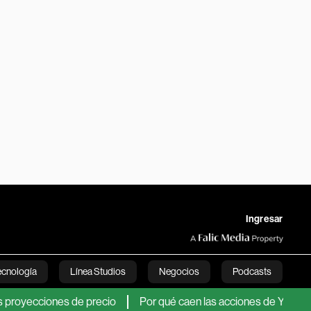
Ingresar
ecnología
Línea Studios
Negocios
Podcasts
es de precio
Por qué caen las acciones de YPF y cómo afecta a 
English