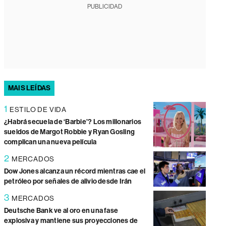
PUBLICIDAD
MAIS LEÍDAS
1
ESTILO DE VIDA
¿Habrá secuela de ‘Barbie’? Los millonarios
sueldos de Margot Robbie y Ryan Gosling
complican una nueva película
2
MERCADOS
Dow Jones alcanza un récord mientras cae el
petróleo por señales de alivio desde Irán
3
MERCADOS
Deutsche Bank ve al oro en una fase
explosiva y mantiene sus proyecciones de