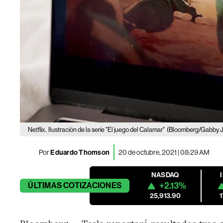
Netflix.
Ilustración de la serie "El juego del Calamar"
(Bloomberg/Gabby 
Por
Eduardo Thomson
20 de octubre, 2021 | 08:29 AM
NASDAQ
+2.13%
ÚLTIMAS
COTIZACIONES
25,913.90