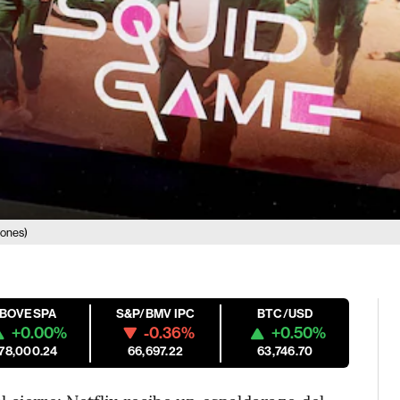
Jones)
IBOVESPA
S&P/BMV IPC
BTC/USD
+0.00%
-0.36%
+0.50%
178,000.24
66,697.22
63,746.70