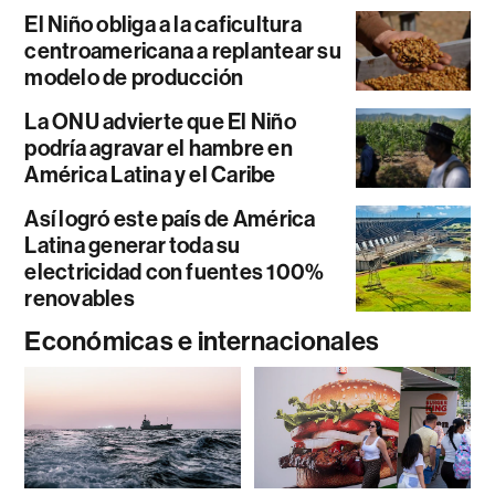
El Niño obliga a la caficultura
centroamericana a replantear su
modelo de producción
La ONU advierte que El Niño
podría agravar el hambre en
América Latina y el Caribe
Así logró este país de América
Latina generar toda su
electricidad con fuentes 100%
renovables
Económicas e internacionales