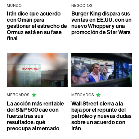
MUNDO
NEGOCIOS
Irán dice que acuerdo
Burger King dispara sus
con Omán para
ventas en EE.UU. con un
gestionar el estrecho de
nuevo Whopper y una
Ormuz está en su fase
promoción de Star Wars
final
MERCADOS
MERCADOS
La acción más rentable
Wall Street cierra a la
del S&P 500 cae con
baja por el repunte del
fuerza tras sus
petróleo y nuevas dudas
resultados: qué
sobre un acuerdo con
preocupa al mercado
Irán