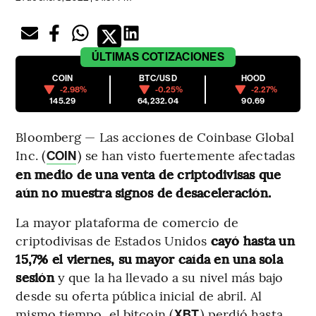
ÚLTIMAS
COTIZACIONES
COIN
BTC/USD
HOOD
-2.98%
-0.25%
-2.27%
145.29
64,232.04
90.69
Bloomberg — Las acciones de Coinbase Global
Inc. (
) se han visto fuertemente afectadas
COIN
en medio de una venta de criptodivisas que
aún no muestra signos de desaceleración.
La mayor plataforma de comercio de
criptodivisas de Estados Unidos
cayó hasta un
15,7% el viernes, su mayor caída en una sola
sesión
y que la ha llevado a su nivel más bajo
desde su oferta pública inicial de abril. Al
mismo tiempo, el bitcoin (
) perdió hasta
XBT