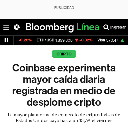
PUBLICIDAD
Ingresar
0.28%
ETH/USD
-0.32%
Visa
+0.52%
Me
1,899.808
370.47
CRIPTO
Coinbase experimenta
mayor caída diaria
registrada en medio de
desplome cripto
La mayor plataforma de comercio de criptodivisas de
Estados Unidos cayó hasta un 15,7% el viernes