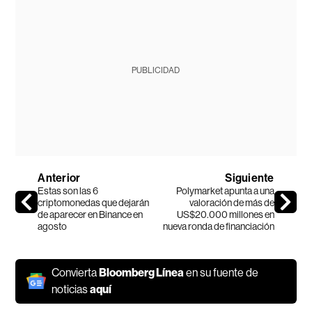
PUBLICIDAD
Anterior
Siguiente
Estas son las 6
Polymarket apunta a una
criptomonedas que dejarán
valoración de más de
de aparecer en Binance en
US$20.000 millones en
agosto
nueva ronda de financiación
Convierta
Bloomberg Línea
en su fuente de
noticias
aquí