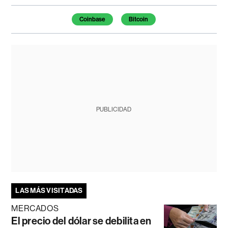
Temas de este artículo
Coinbase
Bitcoin
PUBLICIDAD
LAS MÁS VISITADAS
MERCADOS
El precio del dólar se debilita en