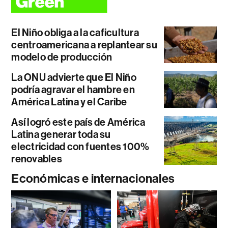
El Niño obliga a la caficultura
centroamericana a replantear su
modelo de producción
La ONU advierte que El Niño
podría agravar el hambre en
América Latina y el Caribe
Así logró este país de América
Latina generar toda su
electricidad con fuentes 100%
renovables
Económicas e internacionales