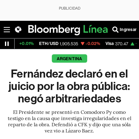
PUBLICIDAD
Ingresar
01%
ETH/USD
-0.02%
Visa
+0.52%
Merc
1,905.535
370.47
ARGENTINA
Fernández declaró en el
juicio por la obra pública:
negó arbitrariedades
El Presidente se presentó en Comodoro Py como
testigo en la causa que investiga irregularidades en el
reparto de la obra. Defendió a CFK y dijo que una sóla
vez vio a Lázaro Baez.