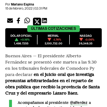
Por
Mariano Espina
15 de febrero, 2022 | 02:31 PM
ÚLTIMAS
COTIZACIONES
DÓLAR OFICIAL
MERVAL
NASDAQ
+0.16%
-1.76%
-0.06%
1,498.7255
3,100,732.00
26,348.35
Buenos Aires — El presidente Alberto
Fernández se presentó este martes a las 9.30
en los tribunales federales de Comodoro Py
para declarar
en el juicio oral que investiga
presuntas arbitrariedades en el reparto de
obra pública que recibió la provincia de Santa
Cruz y del empresario Lázaro Báez.
Acompañamos al presidente
a
@alferdez