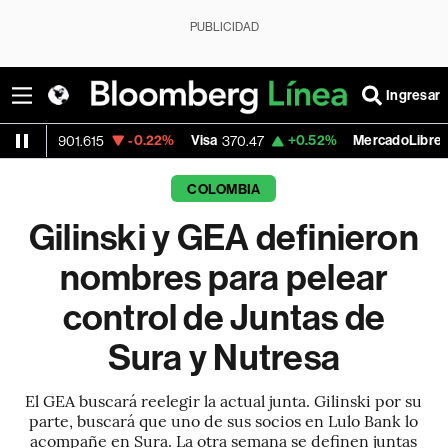
PUBLICIDAD
Ingresar
-0.22%
Visa
+0.52%
MercadoLibre
901.615
370.47
1,824.26
COLOMBIA
Gilinski y GEA definieron
nombres para pelear
control de Juntas de
Sura y Nutresa
El GEA buscará reelegir la actual junta. Gilinski por su
parte, buscará que uno de sus socios en Lulo Bank lo
acompañe en Sura. La otra semana se definen juntas