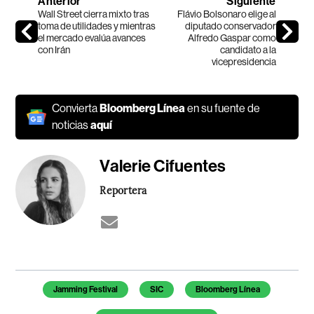
Anterior
Siguiente
Wall Street cierra mixto tras
Flávio Bolsonaro elige al
toma de utilidades y mientras
diputado conservador
el mercado evalúa avances
Alfredo Gaspar como
con Irán
candidato a la
vicepresidencia
Convierta
Bloomberg Línea
en su fuente de
noticias
aquí
Valerie Cifuentes
Reportera
Temas de este artículo
Jamming Festival
SIC
Bloomberg Línea