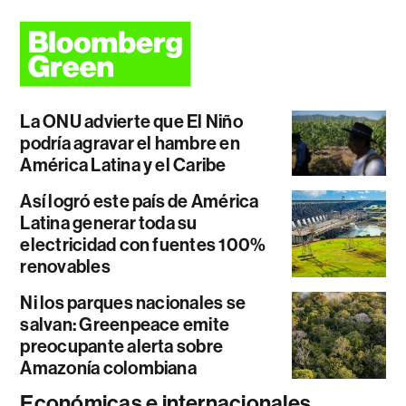
La ONU advierte que El Niño
podría agravar el hambre en
América Latina y el Caribe
Así logró este país de América
Latina generar toda su
electricidad con fuentes 100%
renovables
Ni los parques nacionales se
salvan: Greenpeace emite
preocupante alerta sobre
Amazonía colombiana
Económicas e internacionales