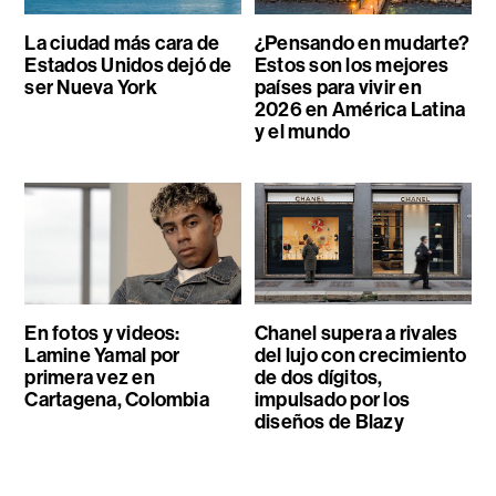
La ciudad más cara de
¿Pensando en mudarte?
Estados Unidos dejó de
Estos son los mejores
ser Nueva York
países para vivir en
2026 en América Latina
y el mundo
En fotos y videos:
Chanel supera a rivales
Lamine Yamal por
del lujo con crecimiento
primera vez en
de dos dígitos,
Cartagena, Colombia
impulsado por los
diseños de Blazy