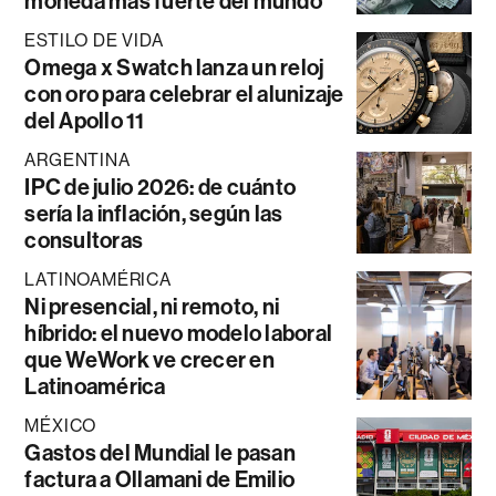
moneda más fuerte del mundo
ESTILO DE VIDA
Omega x Swatch lanza un reloj
con oro para celebrar el alunizaje
del Apollo 11
ARGENTINA
IPC de julio 2026: de cuánto
sería la inflación, según las
consultoras
LATINOAMÉRICA
Ni presencial, ni remoto, ni
híbrido: el nuevo modelo laboral
que WeWork ve crecer en
Latinoamérica
MÉXICO
Gastos del Mundial le pasan
factura a Ollamani de Emilio