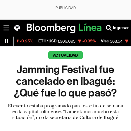
PUBLICIDAD
Ingresar
0.25%
ETH/USD
-0.35%
Visa
-0.28%
Mer
1,909.095
368.54
ACTUALIDAD
Jamming Festival fue
cancelado en Ibagué:
¿Qué fue lo que pasó?
El evento estaba programado para este fin de semana
en la capital tolimense. “Lamentamos mucho esta
situación”, dijo la secretaria de Cultura de Ibagué