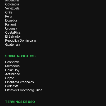
Argentina
Colombia
Venezuela
Chile
Perú
Ecuador
Panamá
Uruguay
Costa Rica
El Salvador
República Dominicana
Guatemala
SOBRE NOSOTROS
Economía
Mercados
Dólar Hoy
Actualidad
Cripto
Finanzas Personales
Podcasts
Listas de Bloomberg Línea
TÉRMINOS DE USO