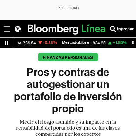
PUBLICIDAD
Ingresar
-0.28%
MercadoLibre
+1.85%
Banco de Bogo
68.54
1,924.95
FINANZAS PERSONALES
Pros y contras de
autogestionar un
portafolio de inversión
propio
Medir el riesgo asumido y su impacto en la
rentabilidad del portafolio es una de las claves
compartidas por los expertos