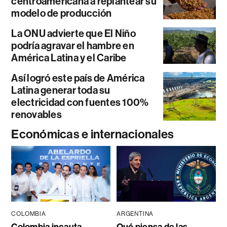
centroamericana a replantear su
modelo de producción
La ONU advierte que El Niño
podría agravar el hambre en
América Latina y el Caribe
Así logró este país de América
Latina generar toda su
electricidad con fuentes 100%
renovables
Económicas e internacionales
COLOMBIA
ARGENTINA
Colombia incauta
Qué piensa de las