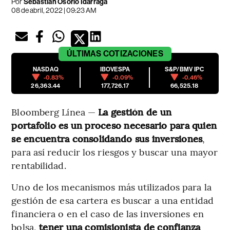
Por
Sebastián Osorio Idárraga
08 de abril, 2022 | 09:23 AM
ÚLTIMAS
COTIZACIONES
NASDAQ
IBOVESPA
S&P/BMV IPC
-0.83%
-0.09%
-0.46%
26,363.44
177,726.17
66,525.18
Bloomberg Línea —
La gestión de un
portafolio es un proceso necesario para quien
se encuentra consolidando sus inversiones
,
para así reducir los riesgos y buscar una mayor
rentabilidad.
Uno de los mecanismos más utilizados para la
gestión de esa cartera es buscar a una entidad
financiera o en el caso de las inversiones en
bolsa,
tener una comisionista de confianza