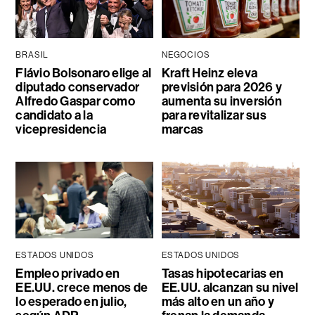
BRASIL
NEGOCIOS
Flávio Bolsonaro elige al
Kraft Heinz eleva
diputado conservador
previsión para 2026 y
Alfredo Gaspar como
aumenta su inversión
candidato a la
para revitalizar sus
vicepresidencia
marcas
ESTADOS UNIDOS
ESTADOS UNIDOS
Empleo privado en
Tasas hipotecarias en
EE.UU. crece menos de
EE.UU. alcanzan su nivel
lo esperado en julio,
más alto en un año y