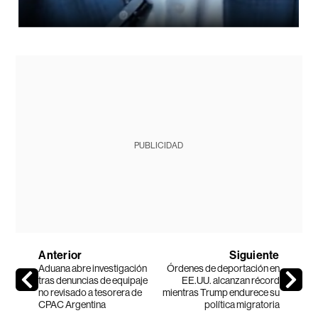
PUBLICIDAD
Anterior
Siguiente
Aduana abre investigación
Órdenes de deportación en
tras denuncias de equipaje
EE.UU. alcanzan récord
no revisado a tesorera de
mientras Trump endurece su
CPAC Argentina
política migratoria