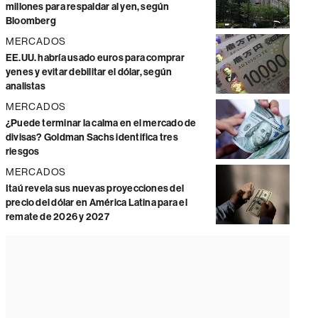
millones para respaldar al yen, según
Bloomberg
MERCADOS
EE.UU. habría usado euros para comprar
yenes y evitar debilitar el dólar, según
analistas
MERCADOS
¿Puede terminar la calma en el mercado de
divisas? Goldman Sachs identifica tres
riesgos
MERCADOS
Itaú revela sus nuevas proyecciones del
precio del dólar en América Latina para el
remate de 2026 y 2027