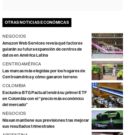
OTRAS NOTICIAS ECONÓMICAS
NEGOCIOS
Amazon Web Services revela qué factores
guiarán su futura expansión de centros de
datos en América Latina
CENTROAMÉRICA
Las marcas más elegidas por los hogares de
Centroamérica y cómo ganaron terreno
COLOMBIA
Exclusiva: BTG Pactual tendrá su primer ETF
en Colombia con el “precio más económico
del mercado”
NEGOCIOS
Nissan mantiene sus previsiones tras mejorar
sus resultados trimestrales
ARGENTINA