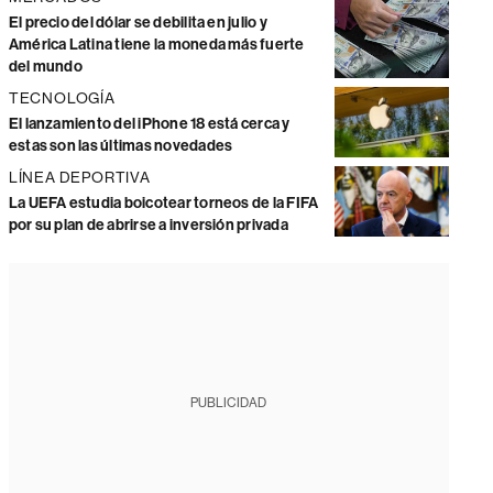
El precio del dólar se debilita en julio y
América Latina tiene la moneda más fuerte
del mundo
TECNOLOGÍA
El lanzamiento del iPhone 18 está cerca y
estas son las últimas novedades
LÍNEA DEPORTIVA
La UEFA estudia boicotear torneos de la FIFA
por su plan de abrirse a inversión privada
PUBLICIDAD