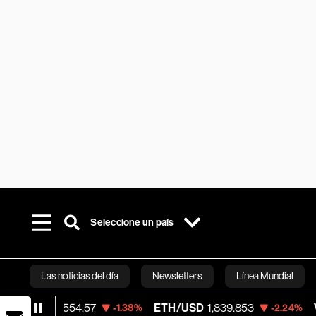
Seleccione un país
Las noticias del día
Newsletters
Línea Mundial
62,554.57
ETH/USD
1,839.853
Visa
366.1
-1.38%
-2.24%
Bloomberg 