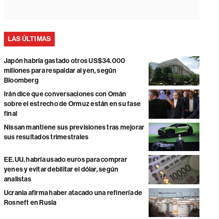
LAS ÚLTIMAS
Japón habría gastado otros US$34.000
millones para respaldar al yen, según
Bloomberg
Irán dice que conversaciones con Omán
sobre el estrecho de Ormuz están en su fase
final
Nissan mantiene sus previsiones tras mejorar
sus resultados trimestrales
EE.UU. habría usado euros para comprar
yenes y evitar debilitar el dólar, según
analistas
Ucrania afirma haber atacado una refinería de
Rosneft en Rusia